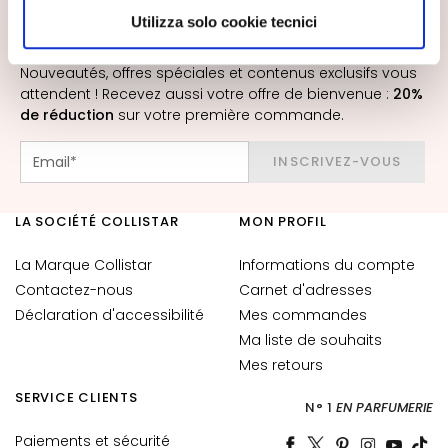
a
scegliere, in modo più granulare, quali cookie
Utilizza solo cookie tecnici
q
INSCRIVEZ-VOUS À LA NEWSLETTER
autorizzare.
u
Nouveautés, offres spéciales et contenus exclusifs vous
i
attendent ! Recevez aussi votre offre de bienvenue :
20%
l
de réduction
sur votre première commande.
l
a
INSCRIVEZ-VOUS
n
t
s
LA SOCIÉTÉ COLLISTAR
MON PROFIL
M
La Marque Collistar
Informations du compte
a
Contactez-nous
Carnet d'adresses
s
Déclaration d'accessibilité
Mes commandes
q
Ma liste de souhaits
u
Mes retours
e
s
SERVICE CLIENTS
N° 1
EN PARFUMERIE
e
t
Paiements et sécurité