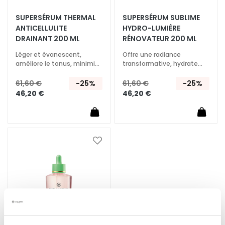
SUPERSÉRUM​ THERMAL​
SUPERSÉRUM​ SUBLIME​
T
ANTICELLULITE
HYDRO-LUMIÈRE​
r
DRAINANT​ 200 ML
RÉNOVATEUR 200 ML
a
i
Léger et évanescent,
Offre une radiance
t
améliore le tonus, minimise
transformative, hydrate
la peau d'orange, procure
jusqu'à 72h
e
de la légèreté
61,60 €
-25%
61,60 €
-25%
m
46,20 €
46,20 €
e
n
t
s
Ajouter
s
à
p
ma
é
liste
c
d’envie
i
f
i