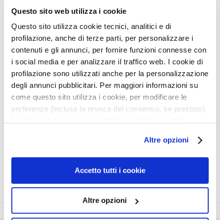
q
Questo sito web utilizza i cookie
u
e
Questo sito utilizza cookie tecnici, analitici e di
s
profilazione, anche di terze parti, per personalizzare i
SUPERSÉRUM​
contenuti e gli annunci, per fornire funzioni connesse con
N
RAFFERMISSANT​
i social media e per analizzare il traffico web. I cookie di
e
ÉLASTIFIANT INTENSIF
profilazione sono utilizzati anche per la personalizzazione
200 ML
t
Soyeux et sensoriel,
degli annunci pubblicitari. Per maggiori informazioni su
t
raffermit, tonifie et répare
come questo sito utilizza i cookie, per modificare le
o
61,60 €
-25%
preferenze (inclusa la revoca del consenso, se prestato),
y
46,20 €
a
nonché per sapere come trattiamo i dati personali –
n
anche raccolti tramite cookie – può consultare
Altre opzioni
t
l’informativa cookie completa e l’informativa privacy
5,0
/5
1
s
disponibili
qui
. Le ricordiamo che, qualora clicchi su
reviews
e
“Utilizza solo i cookie necessari”, non sarà installato
Accetto tutti i cookie
t
alcun cookie o altro strumento di tracciamento diverso da
d
quelli tecnici. Cliccando su “Accetto tutti i cookie”,
e
Altre opzioni
presterà il consenso all’installazione di tutti i cookie
m
utilizzati dal sito. Cliccando su “Altre opzioni”, potrà