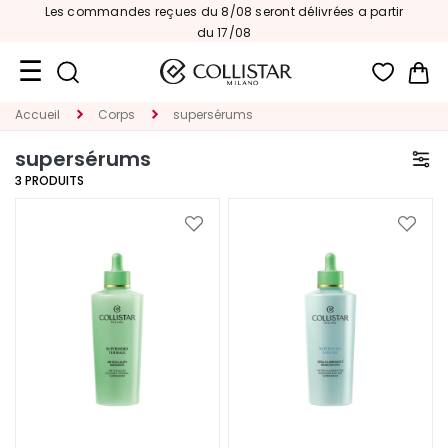
ommandes reçues du 8/08 seront délivrées a partir
Su
du 17/08
Mon
Accueil
Corps
supersérums
Format
Voyage
supersérums
3
PRODUITS
Nouveautés
VISAGE
Ajouter
Ajoute
à
à
C
ma
ma
A
liste
liste
T
d’envie
d’envi
É
G
O
R
I
E