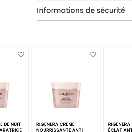
Informations de sécurité
Ajouter
Ajouter
à
à
ma
ma
liste
liste
d’envie
d’envie
E DE NUIT
RIGENERA CRÈME
RIGENERA
PARATRICE
NOURRISSANTE ANTI-
ÉCLAT ANT