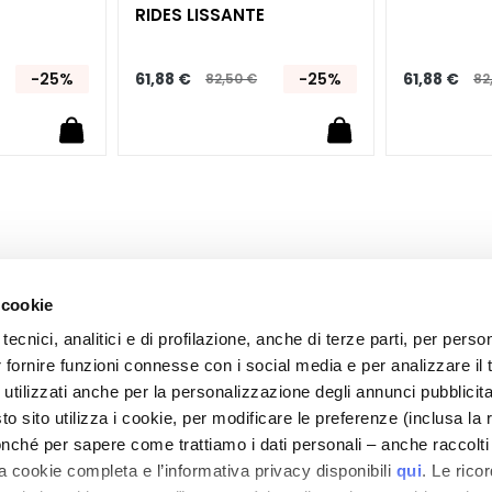
RIDES LISSANTE
-25%
61,88 €
-25%
61,88 €
82,50 €
82
 cookie
tecnici, analitici e di profilazione, anche di terze parti, per perso
r fornire funzioni connesse con i social media e per analizzare il t
 utilizzati anche per la personalizzazione degli annunci pubblicit
 sito utilizza i cookie, per modificare le preferenze (inclusa la 
LA SOCIÉTÉ COLLISTAR
SERVICE CLIENTS
nché per sapere come trattiamo i dati personali – anche raccolti
a cookie completa e l’informativa privacy disponibili
qui
. Le rico
La Marque Collistar
Paiements et sécurité