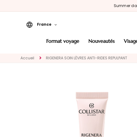
Summer d
France
Format Voyage
format voyage
nouveautés
visag
Nouveautés
Accueil
RIGENERA SOIN LÈVRES ANTI-RIDES REPULPANT
VISAGE
CATÉGORIE
Traitements
spécifiques
Nettoyants et
demaquillants
Masques et
Exfoliants
Sérums