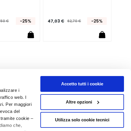
VISA
-25%
47,03 €
-25%
61,88
,50 €
62,70 €
Accetto tutti i cookie
nalizzare i
raffico web. I
Altre opzioni
ari. Per maggiori
revoca del
MON PROFIL
 tramite cookie –
Utilizza solo cookie tecnici
rdiamo che,
Informations du compte