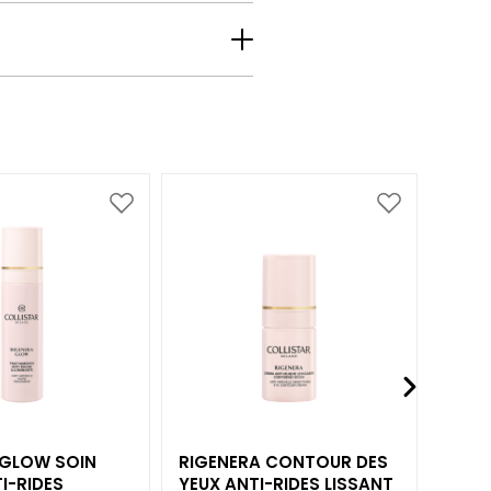
Ajouter
Ajouter
à
à
ma
ma
liste
liste
d’envie
d’envie
 GLOW SOIN
RIGENERA CONTOUR DES
RIGE
I-RIDES
YEUX ANTI-RIDES LISSANT
ANTI