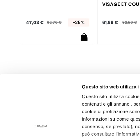
VISAGE ET COU
Attivi Puri
Idro-attiva
25%
47,03 €
-25%
61,88 €
62,70 €
82,50 €
Rigenera
Lift HD+
Futura
Unica
NOT
Corps
CATÉGORIE
Questo sito web utilizza i
Crèmes et
Questo sito utilizza cookie 
huiles
contenuti e gli annunci, pe
Bain et Douche
cookie di profilazione sono
informazioni su come questo
Exfoliants Corps
consenso, se prestato), no
Déodorants
INSCRIVEZ-VOUS À LA NEWSLETTER
può consultare l’informativ