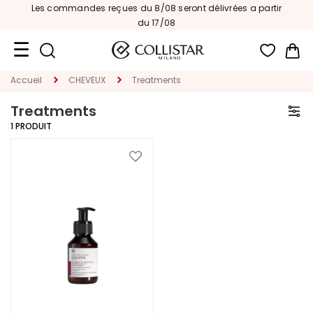
Les commandes reçues du 8/08 seront délivrées a partir
du 17/08
Mon
Accueil
CHEVEUX
Treatments
Format
Voyage
Treatments
1
PRODUIT
Nouveautés
VISAGE
Ajouter
à
C
ma
A
liste
T
d’envie
É
G
O
R
I