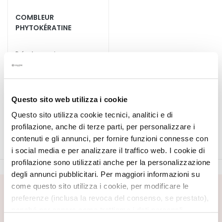
E
COMBLEUR
T
PHYTOKÉRATINE
r
a
i
Pré-shampoing
restructurant intense. Pour
t
cheveux abîmés et
e
dévitalisés.
33,00 €
-25%
m
24,75 €
e
Questo sito web utilizza i cookie
n
Questo sito utilizza cookie tecnici, analitici e di
t
profilazione, anche di terze parti, per personalizzare i
s
contenuti e gli annunci, per fornire funzioni connesse con
s
i social media e per analizzare il traffico web. I cookie di
p
profilazione sono utilizzati anche per la personalizzazione
é
degli annunci pubblicitari. Per maggiori informazioni su
c
come questo sito utilizza i cookie, per modificare le
i
INSCRIVEZ-VOUS À LA NEWSLETTER
preferenze (inclusa la revoca del consenso, se prestato),
f
nonché per sapere come trattiamo i dati personali –
i
Nouveautés, offres spéciales et contenus exclusifs vous
anche raccolti tramite cookie – può consultare