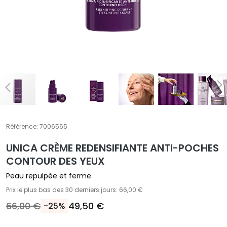
E
T
r
a
i
t
e
m
e
n
t
Référence:
7006565
s
UNICA CRÈME REDENSIFIANTE ANTI-POCHES
s
p
CONTOUR DES YEUX
é
Peau repulpée et ferme
c
Prix le plus bas des 30 derniers jours: 66,00 €
i
66,00 €
49,50 €
-25%
f
i