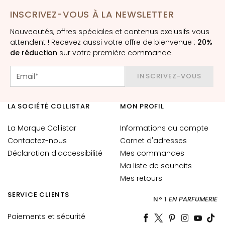
è
INSCRIVEZ-VOUS À LA NEWSLETTER
m
e
Nouveautés, offres spéciales et contenus exclusifs vous
s
attendent ! Recevez aussi votre offre de bienvenue :
20%
p
de réduction
sur votre première commande.
o
u
INSCRIVEZ-VOUS
r
l
LA SOCIÉTÉ COLLISTAR
MON PROFIL
e
v
La Marque Collistar
Informations du compte
i
Contactez-nous
Carnet d'adresses
s
Déclaration d'accessibilité
Mes commandes
a
g
Ma liste de souhaits
e
Mes retours
SERVICE CLIENTS
C
N° 1
EN PARFUMERIE
o
Paiements et sécurité
n