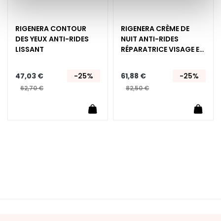
E
x
f
RIGENERA CONTOUR
RIGENERA CRÈME DE
DES YEUX ANTI-RIDES
NUIT ANTI-RIDES
o
LISSANT
RÉPARATRICE VISAGE ET
l
COU
i
a
47,03 €
-25%
61,88 €
-25%
n
62,70 €
82,50 €
t
uter au panier
s
Ajouter au panier
Ajoute
S
é
r
u
m
s
C
r