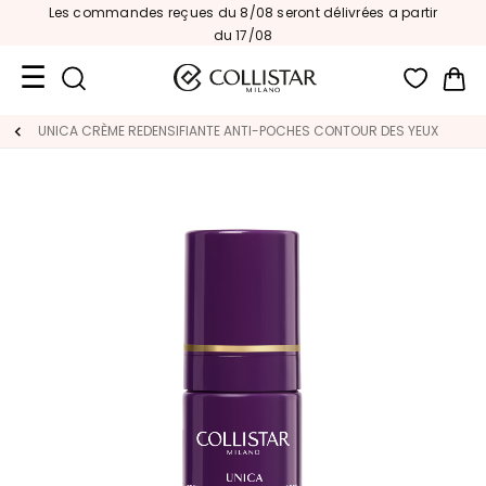
Les commandes reçues du 8/08 seront délivrées a partir
du 17/08
Mon
Format
UNICA CRÈME REDENSIFIANTE ANTI-POCHES CONTOUR DES YEUX
Voyage
Nouveautés
VISAGE
C
A
T
É
G
O
R
I