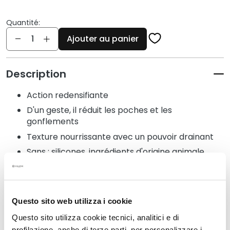
q
u
Quantité:
e
Quantité
s
Ajouter au panier
N
e
Description
t
t
Action redensifiante
o
D'un geste, il réduit les poches et les
y
gonflements
a
Texture nourrissante avec un pouvoir drainant
n
Sans : silicones, ingrédients d'origine animale,
t
parfum
s
e
Testé ophtalmologiquement
t
d
Questo sito web utilizza i cookie
e
Détails
Questo sito utilizza cookie tecnici, analitici e di
m
profilazione, anche di terze parti, per personalizzare i