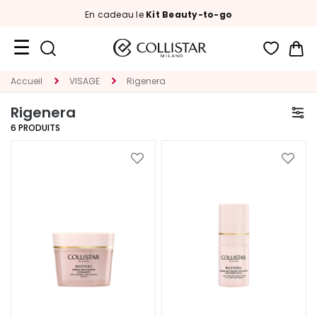
En cadeau le
Kit Beauty-to-go
Mon
Format
Accueil
VISAGE
Rigenera
Voyage
Rigenera
Nouveautés
6
PRODUITS
VISAGE
Ajouter
Ajoute
à
à
C
ma
ma
A
liste
liste
T
d’envie
d’envi
É
G
O
R
I
E