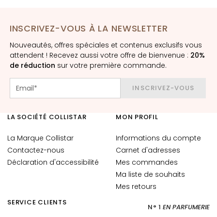
E
x
f
INSCRIVEZ-VOUS À LA NEWSLETTER
o
Nouveautés, offres spéciales et contenus exclusifs vous
l
attendent ! Recevez aussi votre offre de bienvenue :
20%
i
de réduction
sur votre première commande.
a
n
INSCRIVEZ-VOUS
t
s
LA SOCIÉTÉ COLLISTAR
MON PROFIL
S
é
La Marque Collistar
Informations du compte
r
Contactez-nous
Carnet d'adresses
u
Déclaration d'accessibilité
Mes commandes
m
Ma liste de souhaits
s
Mes retours
C
SERVICE CLIENTS
N° 1
EN PARFUMERIE
r