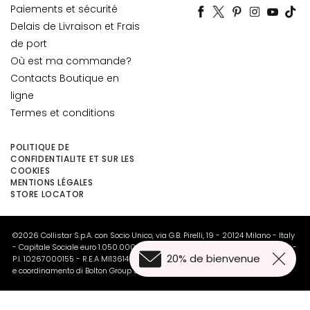
è
Paiements et sécurité
m
Delais de Livraison et Frais
e
de port
s
Où est ma commande?
p
Contacts Boutique en
o
ligne
u
Termes et conditions
r
l
e
POLITIQUE DE
CONFIDENTIALITE ET SUR LES
v
COOKIES
i
MENTIONS LÉGALES
s
STORE LOCATOR
a
g
©2026 Collistar S.p.A. con Socio Unico, via G.B. Pirelli, 19 - 20124 Milano - Italy
e
- Capitale Sociale euro 1.050.000,00 interamente versato - C.F. - R.I. Milano -
20% de bienvenue
P.I. 10267000155 - R.E.A MI1361408 - Società soggetta all'attività di direzione
C
e coordinamento di Bolton Group s.r.l.
o
n