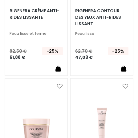
T
RIGENERA CRÈME ANTI-
RIGENERA CONTOUR
RIDES LISSANTE
DES YEUX ANTI-RIDES
r
LISSANT
a
i
Peau lisse et ferme
Peau lisse
t
e
82,50 €
-25%
62,70 €
-25%
m
61,88 €
47,03 €
e
n
t
s
s
Ajouter
Ajoute
à
à
p
ma
ma
é
liste
liste
c
d’envie
d’envi
i
f
i