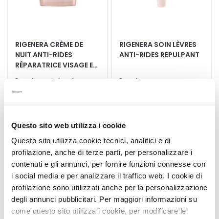
q
u
e
s
RIGENERA CRÈME DE
RIGENERA SOIN LÈVRES
N
NUIT ANTI-RIDES
ANTI-RIDES REPULPANT
e
RÉPARATRICE VISAGE ET
t
COU
Peau lisse et réparée
Peau lisse
t
o
y
82,50 €
-25%
52,80 €
-25%
61,88 €
39,60 €
a
Questo sito web utilizza i cookie
n
Questo sito utilizza cookie tecnici, analitici e di
t
profilazione, anche di terze parti, per personalizzare i
s
e
contenuti e gli annunci, per fornire funzioni connesse con
Ajouter
Ajoute
t
i social media e per analizzare il traffico web. I cookie di
à
à
d
ma
ma
profilazione sono utilizzati anche per la personalizzazione
liste
liste
e
degli annunci pubblicitari. Per maggiori informazioni su
d’envie
d’envi
m
come questo sito utilizza i cookie, per modificare le