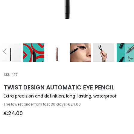
a
l
t
i
e
s
C
l
e
a
SKU:
127
n
TWIST DESIGN AUTOMATIC EYE PENCIL
s
e
Extra precision and definition, long-lasting, waterproof
r
The lowest price from last 30 days: €24.00
s
€24.00
M
a
s