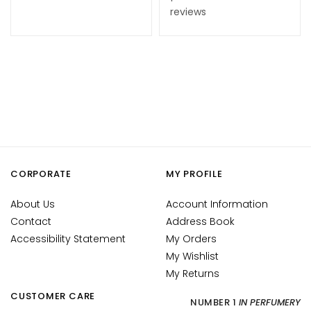
d
reviews
L
i
p
C
o
n
t
o
u
r
CORPORATE
MY PROFILE
N
About Us
Account Information
E
Contact
Address Book
E
Accessibility Statement
My Orders
D
My Wishlist
G
My Returns
o
CUSTOMER CARE
NUMBER 1
IN PERFUMERY
c