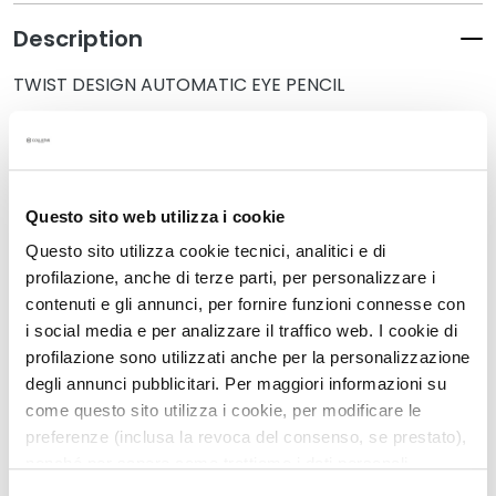
k
Description
s
a
TWIST DESIGN AUTOMATIC EYE PENCIL
n
d
E
Details
x
f
How to use
Questo sito web utilizza i cookie
o
l
Questo sito utilizza cookie tecnici, analitici e di
i
profilazione, anche di terze parti, per personalizzare i
Safety information
a
contenuti e gli annunci, per fornire funzioni connesse con
t
i social media e per analizzare il traffico web. I cookie di
o
profilazione sono utilizzati anche per la personalizzazione
r
degli annunci pubblicitari. Per maggiori informazioni su
Related Products
s
come questo sito utilizza i cookie, per modificare le
preferenze (inclusa la revoca del consenso, se prestato),
S
nonché per sapere come trattiamo i dati personali –
e
anche raccolti tramite cookie – può consultare
r