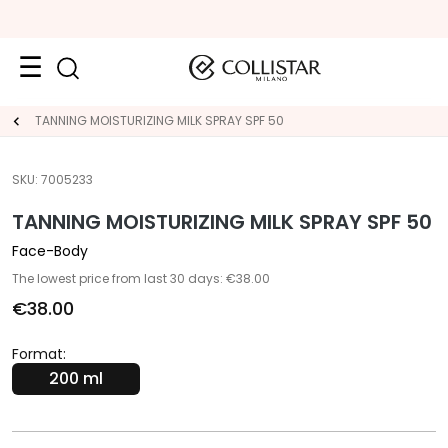
Face
TANNING MOISTURIZING MILK SPRAY SPF 50
C
A
SKU:
7005233
T
TANNING MOISTURIZING MILK SPRAY SPF 50
E
G
Face-Body
O
The lowest price from last 30 days: €38.00
R
€38.00
Y
S
Format:
p
200 ml
e
c
i