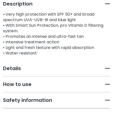
Description
a
l
• Very high protection with SPF 50+ and broad
t
spectrum UVA-UVB-IR and blue light
i
• With Smart Sun Protection, pro Vitamin D filtering
e
system
s
• Promotes an intense and ultra-fast tan
• Intensive treatment action
C
• Light and fresh texture with rapid absorption
l
• Water resistant
e
a
n
Details
s
e
How to use
r
s
Safety information
M
a
s