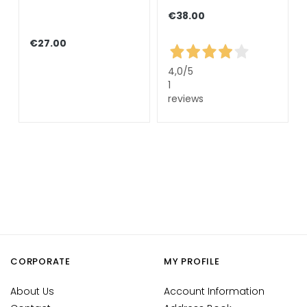
d
€38.00
L
i
€27.00
p
4,0
/5
C
1
o
reviews
n
t
o
u
r
N
E
E
D
CORPORATE
MY PROFILE
G
o
About Us
Account Information
c