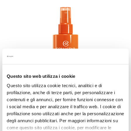
k
s
a
n
d
E
x
f
o
l
i
Questo sito web utilizza i cookie
a
t
Questo sito utilizza cookie tecnici, analitici e di
o
profilazione, anche di terze parti, per personalizzare i
r
contenuti e gli annunci, per fornire funzioni connesse con
s
i social media e per analizzare il traffico web. I cookie di
profilazione sono utilizzati anche per la personalizzazione
S
degli annunci pubblicitari. Per maggiori informazioni su
e
come questo sito utilizza i cookie, per modificare le
r