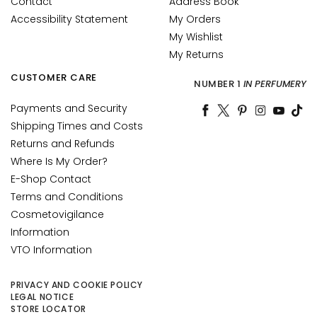
Contact
Address Book
c
Accessibility Statement
My Orders
e
My Wishlist
M
My Returns
a
g
CUSTOMER CARE
NUMBER 1
IN PERFUMERY
i
c
Payments and Security
h
Shipping Times and Costs
e
Returns and Refunds
Where Is My Order?
A
E-Shop Contact
n
Terms and Conditions
t
Cosmetovigilance
i
-
Information
a
VTO Information
g
e
PRIVACY AND COOKIE POLICY
LEGAL NOTICE
H
STORE LOCATOR