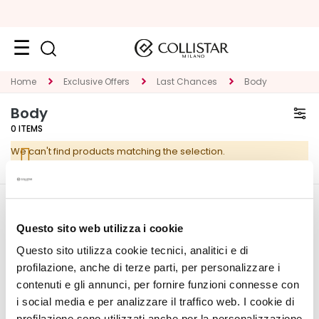
Face
Home
Exclusive Offers
Last Chances
Body
C
Body
A
0
ITEMS
T
We can't find products matching the selection.
E
G
O
R
CORPORATE
MY PROFILE
Y
Questo sito web utilizza i cookie
About Us
Account Information
Questo sito utilizza cookie tecnici, analitici e di
S
Contact
Address Book
p
profilazione, anche di terze parti, per personalizzare i
Accessibility Statement
My Orders
e
contenuti e gli annunci, per fornire funzioni connesse con
My Wishlist
c
i social media e per analizzare il traffico web. I cookie di
My Returns
i
profilazione sono utilizzati anche per la personalizzazione