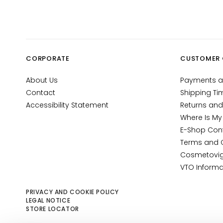
Gocce
Magiche
Anti-age
Hydration
CORPORATE
CUSTOMER 
Lifting
Brightening
About Us
Payments a
Contact
Shipping Ti
Acido
Accessibility Statement
Returns and
ialuronico
Where Is My
Protezione
E-Shop Con
UV viso
Terms and 
Retinol
Cosmetovig
VTO Informa
SOLUTIONS
FOR
PRIVACY AND COOKIE POLICY
Dry skin
LEGAL NOTICE
STORE LOCATOR
Combination