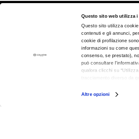
and Oily Skin
Dark spots
©2026 Collistar S.p.A. con Socio Unico, via G.B. Pirelli, 19 - 20124 Mil
Questo sito web utilizza i
Dull skin and
Questo sito utilizza cookie 
discolouration
contenuti e gli annunci, pe
Sensitive skin
cookie di profilazione sono
Wrinkles
informazioni su come questo
consenso, se prestato), no
Loss of tone
può consultare l’informativ
and
qualora clicchi su “Utilizz
compactness
tracciamento diverso da que
LINES
all’installazione di tutti i 
Gocce
granulare, quali cookie aut
Altre opzioni
Magiche
Attivi Puri
Idro Attiva
Rigenera