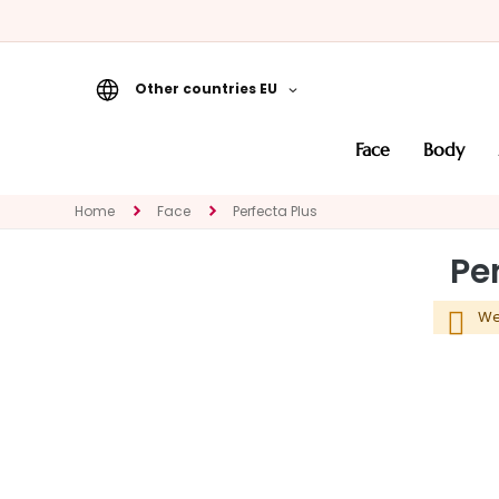
Other countries EU
Face
face
body
CATEGORY
Specialties
Home
Face
Perfecta Plus
Cleansers
Pe
Masks and
Exfoliators
We
Serums
Face creams
Eye and Lip
Contour
NEED