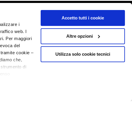
o - P.I. 10267000155 - R.E.A MI1361408 - Società soggetta all'attività di
Accetto tutti i cookie
nalizzare i
raffico web. I
Altre opzioni
ari. Per maggiori
revoca del
 tramite cookie –
Utilizza solo cookie tecnici
rdiamo che,
o strumento di
senso
ere, in modo più