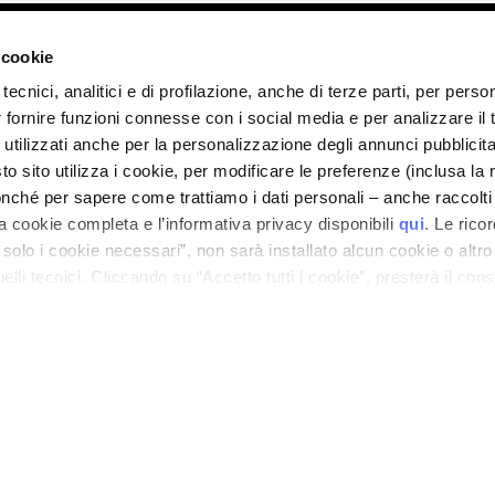
ano - Italy - Capitale Sociale euro 1.050.000,00 interamente versato - C.F. - R.I. Milan
direzione e coordinamento di Bolton Group s.r.l.
 cookie
tecnici, analitici e di profilazione, anche di terze parti, per perso
r fornire funzioni connesse con i social media e per analizzare il t
 utilizzati anche per la personalizzazione degli annunci pubblicit
 sito utilizza i cookie, per modificare le preferenze (inclusa la 
nché per sapere come trattiamo i dati personali – anche raccolti
a cookie completa e l’informativa privacy disponibili
qui
. Le rico
a solo i cookie necessari”, non sarà installato alcun cookie o altr
lli tecnici. Cliccando su “Accetto tutti i cookie”, presterà il con
cookie utilizzati dal sito. Cliccando su “Altre opzioni”, potrà scegli
orizzare.