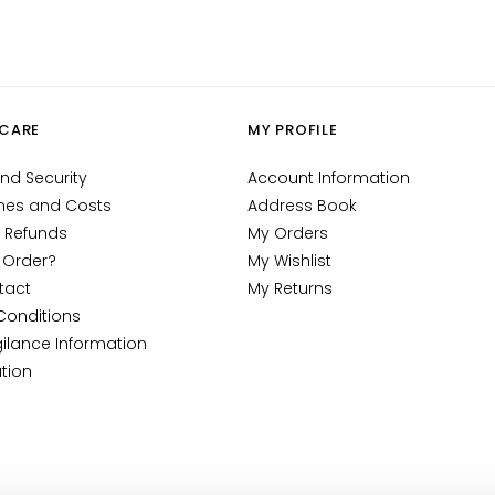
CARE
MY PROFILE
nd Security
Account Information
mes and Costs
Address Book
 Refunds
My Orders
 Order?
My Wishlist
tact
My Returns
Conditions
ilance Information
tion