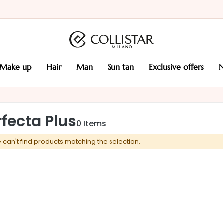
make up
hair
man
sun tan
exclusive offers
rfecta Plus
0
Items
 can't find products matching the selection.