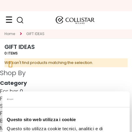
Face
Home
GIFT IDEAS
C
GIFT IDEAS
A
0
ITEMS
T
We can't find products matching the selection.
E
Shop By
G
O
Category
R
For her
0
Y
For him
0
S
Sets
0
p
Face
0
e
Questo sito web utilizza i cookie
Body
0
c
Make-up
0
Questo sito utilizza cookie tecnici, analitici e di
i