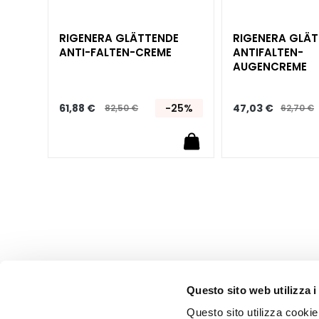
NOT
KÖRPER
I-
RIGENERA GLÄTTENDE
RIGENERA GLÄ
KATEGORIE
 FÜR
ANTI-FALTEN-CREME
ANTIFALTEN-
AUGENCREME
Bodylotion und
Körperöl
25%
61,88 €
-25%
47,03 €
82,50 €
62,70 €
Reinigung
Körperpeeling
Deodorants
Selbstbräuner
superserum
BEDARF
Selbstbräuner
Glass Skin
Feuchtigkeit und Pflege
Questo sito web utilizza i
Festigend
Questo sito utilizza cookie 