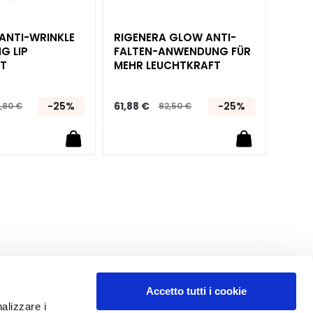
ANTI-WRINKLE
RIGENERA GLOW ANTI-
RIGE
G LIP
FALTEN-ANWENDUNG FÜR
ANTI
T
MEHR LEUCHTKRAFT
-25%
61,88 €
-25%
61,88
,80 €
82,50 €
Accetto tutti i cookie
nalizzare i