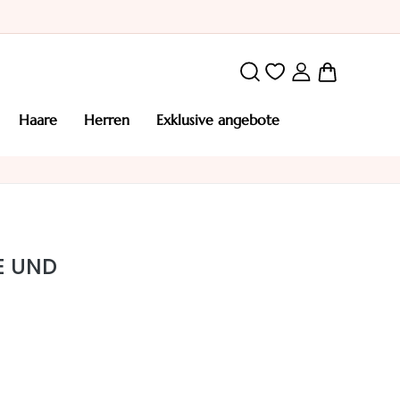
Mein War
haare
herren
exklusive angebote
E UND