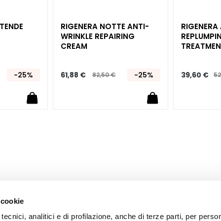
TTENDE
RIGENERA NOTTE ANTI-
RIGENERA 
WRINKLE REPAIRING
REPLUMPIN
CREAM
TREATMEN
-25%
61,88 €
-25%
39,60 €
82,50 €
52
 cookie
tecnici, analitici e di profilazione, anche di terze parti, per perso