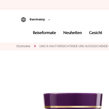
Germany
Reiseformate
reiseformate
neuheiten
gesicht
Neuheiten
Startseite
UNICA HAUTVERDICHTENDE UND AUSGLEICHENDE
Gesicht
KATEGORIE
Spezialbehandlungen
Gesichtsreinigung
Peeling und Masken
Gesichtsserum
Gesichtspflege
Augen- und
Lippenpflege