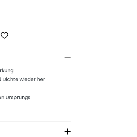
irkung
d Dichte wieder her
hen Ursprungs