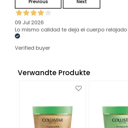
Previous
Next
NOT
KÖRPER
KATEGORIE
09 Jul 2026
Bodylotion und
Lo mismo calidad te deja el cuerpo relajado
Körperöl
Reinigung
Verified buyer
Körperpeeling
Deodorants
Verwandte Produkte
Selbstbräuner
superserum
BEDARF
Zur
Zur
Wunschliste
Wunschliste
Selbstbräuner
hinzufügen
hinzufügen
Glass Skin
Feuchtigkeit und Pflege
Festigend