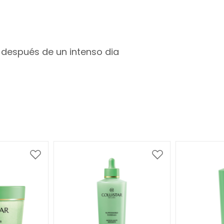
 después de un intenso dia
Zur
Zur
Wunschliste
Wunschliste
hinzufügen
hinzufügen