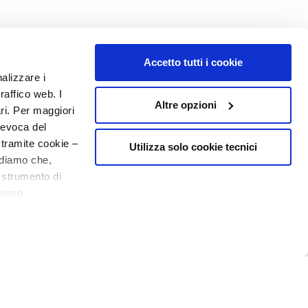
Accetto tutti i cookie
nalizzare i
raffico web. I
MEIN PROFIL
Altre opzioni
ari. Per maggiori
Kontoinformationen
revoca del
Adressbuch
 tramite cookie –
Utilizza solo cookie tecnici
rdiamo che,
Meine Bestellungen
o strumento di
Meine Wunschliste
20% Willkommen
senso
Meine Retouren
ere, in modo più
39,60 €
NUMMER 1
IN DER PARFÜMERIE
In den Warenkorb
29,70 €