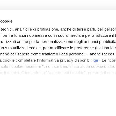
 cookie
tecnici, analitici e di profilazione, anche di terze parti, per perso
r fornire funzioni connesse con i social media e per analizzare il t
CORPORATE
KUNDENSERVICE
 utilizzati anche per la personalizzazione degli annunci pubblicit
Unternehmen
Versandzeiten und
 sito utilizza i cookie, per modificare le preferenze (inclusa la 
rten
Kontakt
Versandkosten
nché per sapere come trattiamo i dati personali – anche raccolti
0%
a cookie completa e l’informativa privacy disponibili
qui
. Le rico
Barrierefreiheitserklärung
Rücksendungen und
a solo i cookie necessari”, non sarà installato alcun cookie o altr
Rückerstattungen
lli tecnici. Cliccando su “Accetto tutti i cookie”, presterà il con
Wo ist meine Bestellung?
N
cookie utilizzati dal sito. Cliccando su “Altre opzioni”, potrà scegli
Kontakt
orizzare.
REINLAGERUNGEN 400 ml
Allgemeine
Menge
Verkaufsbedingungen
DATENSCHUTZ UND COOKIE RICHTLINIEN
IMPRESSUM
STORE LOCATOR