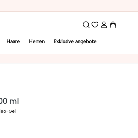
Mein War
haare
herren
exklusive angebote
00 ml
leo-Gel