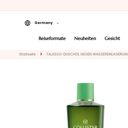
Germany
Reiseformate
reiseformate
neuheiten
gesicht
Neuheiten
Startseite
TALASSO-DUSCHÖL GEGEN WASSEREINLAGERUNG
Gesicht
KATEGORIE
Spezialbehandlungen
Gesichtsreinigung
Peeling und Masken
Gesichtsserum
Gesichtspflege
Augen- und
Lippenpflege