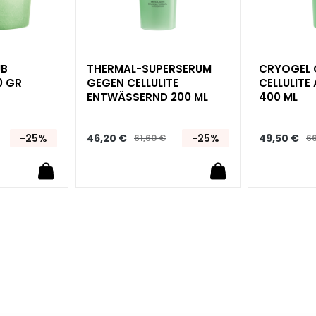
UB
THERMAL-SUPERSERUM
CRYOGEL 
0 GR
GEGEN CELLULITE
CELLULITE
ENTWÄSSERND 200 ML
400 ML
-25%
46,20 €
-25%
49,50 €
61,60 €
66