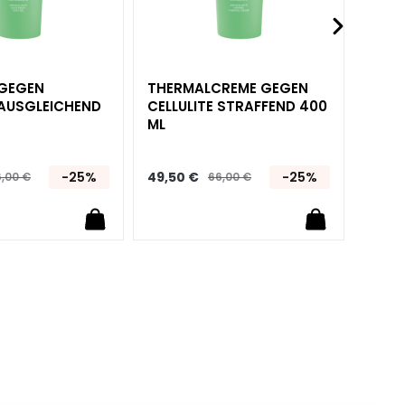
GEGEN
THERMALCREME GEGEN
CRYO
 AUSGLEICHEND
CELLULITE STRAFFEND 400
CELL
ML
FÜR 
-25%
49,50 €
-25%
37,95
,00 €
66,00 €