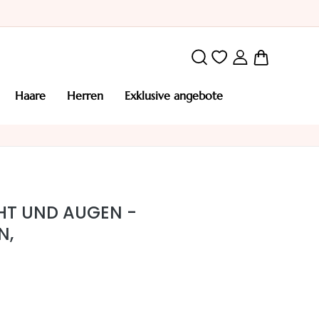
Mein War
haare
herren
exklusive angebote
HT UND AUGEN -
N,