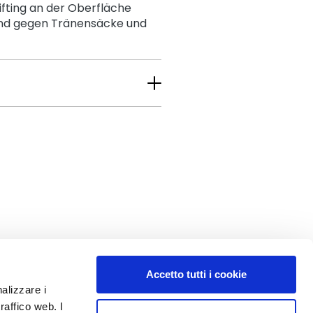
ifting an der Oberfläche
 und gegen Tränensäcke und
Accetto tutti i cookie
nalizzare i
raffico web. I
MEIN PROFIL