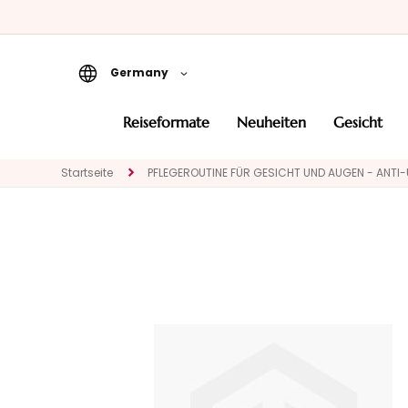
Germany
Reiseformate
reiseformate
neuheiten
gesicht
Neuheiten
Startseite
PFLEGEROUTINE FÜR GESICHT UND AUGEN - ANTI
Gesicht
KATEGORIE
Spezialbehandlungen
Gesichtsreinigung
Peeling und Masken
Gesichtsserum
Gesichtspflege
Augen- und
Lippenpflege