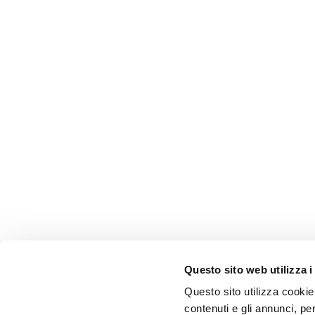
Glanzlose Haut und
Pigmentflecken
Empfindliche Haut
Falten
Verlust von Elastizität
und Spannkraft
LINIEN
Gocce Magiche
Attivi Puri
Idro-attiva
Rigenera
Lift HD+
Questo sito web utilizza i
Futura
Questo sito utilizza cookie 
Unica
contenuti e gli annunci, pe