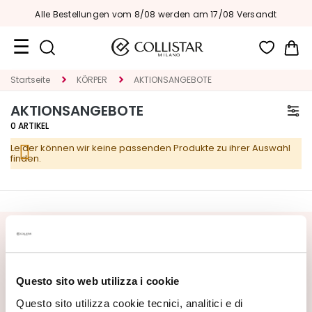
Alle Bestellungen vom 8/08 werden am 17/08 Versandt
Me
Reiseformate
Startseite
KÖRPER
AKTIONSANGEBOTE
AKTIONSANGEBOTE
Neuheiten
0
ARTIKEL
Gesicht
Leider können wir keine passenden Produkte zu ihrer Auswahl
finden.
K
A
T
E
G
NEWSLETTER ABONNIEREN
O
R
Neuheiten, Sonderangebote und exklusive Inhalte warten
I
auf Sie! Erhalten Sie auch Ihr Willkommensangebot:
20%
Questo sito web utilizza i cookie
E
Rabatt
auf Ihre erste Bestellung.
Questo sito utilizza cookie tecnici, analitici e di