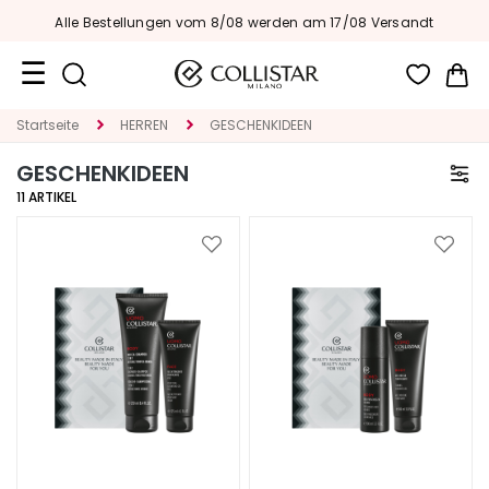
Alle Bestellungen vom 8/08 werden am 17/08 Versandt
Me
Reiseformate
Startseite
HERREN
GESCHENKIDEEN
GESCHENKIDEEN
Neuheiten
11
ARTIKEL
Gesicht
Zur
Zur
K
Wunschliste
Wunsc
A
hinzufügen
hinzu
T
E
G
O
R
I
E