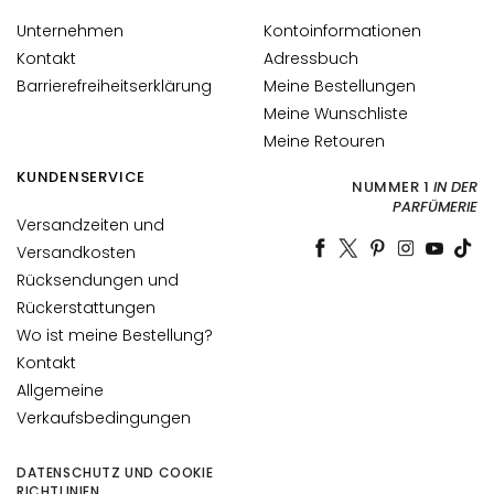
i
Unternehmen
Kontoinformationen
c
h
Kontakt
Adressbuch
t
Barrierefreiheitserklärung
Meine Bestellungen
s
Meine Wunschliste
p
Meine Retouren
f
KUNDENSERVICE
l
NUMMER 1
IN DER
PARFÜMERIE
e
Versandzeiten und
g
Versandkosten
e
Rücksendungen und
F
Rückerstattungen
e
Wo ist meine Bestellung?
u
Kontakt
c
Allgemeine
h
Verkaufsbedingungen
t
i
DATENSCHUTZ UND COOKIE
g
RICHTLINIEN