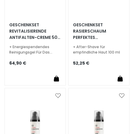
G
e
s
i
GESCHENKSET
GESCHENKSET
REVITALISIERENDE
RASIERSCHAUM
c
ANTIFALTEN-CREME 50
PERFEKTES
h
ML
HAFTVERMÖGEN 200 ML
t
+ Energiespendendes
+ After-Shave für
s
Reinigungsgel Für Das
empfindliche Haut 100 ml
Gesicht 30 ml
r
64,90 €
52,25 €
e
i
n
i
g
Zur
Zur
u
Wunschliste
Wunsc
n
hinzufügen
hinzu
g
P
e