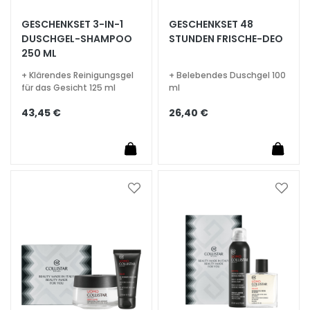
S
p
GESCHENKSET 3-IN-1
GESCHENKSET 48
e
DUSCHGEL-SHAMPOO
STUNDEN FRISCHE-DEO
250 ML
z
i
+ Klärendes Reinigungsgel
+ Belebendes Duschgel 100
a
für das Gesicht 125 ml
ml
l
43,45 €
26,40 €
b
e
h
a
n
Zur
Zur
d
Wunschliste
Wunsc
l
hinzufügen
hinzu
u
n
g
e
n