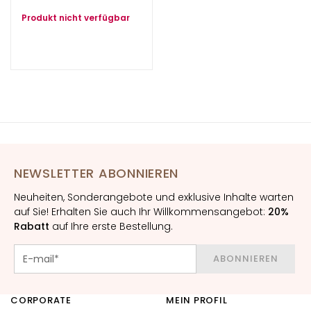
a
g
Produkt nicht verfügbar
i
c
h
e
A
n
t
i
-
NEWSLETTER ABONNIEREN
A
Neuheiten, Sonderangebote und exklusive Inhalte warten
g
auf Sie! Erhalten Sie auch Ihr Willkommensangebot:
20%
i
Rabatt
auf Ihre erste Bestellung.
n
g
ABONNIEREN
G
e
s
CORPORATE
MEIN PROFIL