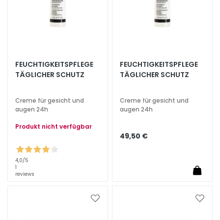
e
l
i
n
g
FEUCHTIGKEITSPFLEGE
FEUCHTIGKEITSPFLEGE
u
TÄGLICHER SCHUTZ
TÄGLICHER SCHUTZ
n
d
M
Creme für gesicht und
Creme für gesicht und
a
augen 24h
augen 24h
s
Produkt nicht verfügbar
k
49,50 €
e
n
4,0
/5
1
G
reviews
e
s
Zur
Zur
i
Wunschliste
Wunsc
c