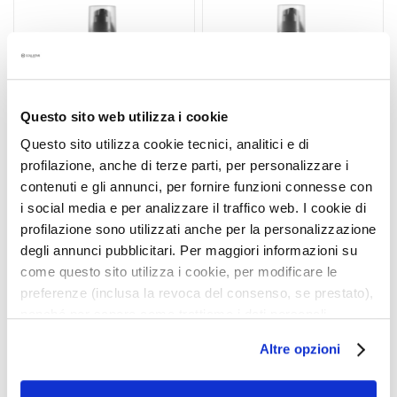
hinzufügen
hinzu
h
t
s
s
e
Questo sito web utilizza i cookie
r
u
Questo sito utilizza cookie tecnici, analitici e di
m
profilazione, anche di terze parti, per personalizzare i
contenuti e gli annunci, per fornire funzioni connesse con
FEUCHTIGKEITSPFLEGE
FEUCHTIGKEITSPFLEGE
G
i social media e per analizzare il traffico web. I cookie di
TOTALE FRISCHE
ÖLFREI
e
profilazione sono utilizzati anche per la personalizzazione
s
degli annunci pubblicitari. Per maggiori informazioni su
i
Creme-gel für gesicht und
Gel für gesicht und augen
come questo sito utilizza i cookie, per modificare le
augen 24h
24h
c
preferenze (inclusa la revoca del consenso, se prestato),
h
49,50 €
49,50 €
nonché per sapere come trattiamo i dati personali –
t
anche raccolti tramite cookie – può consultare
s
Altre opzioni
p
l’informativa cookie completa e l’informativa privacy
f
disponibili
qui
. Le ricordiamo che, qualora clicchi su