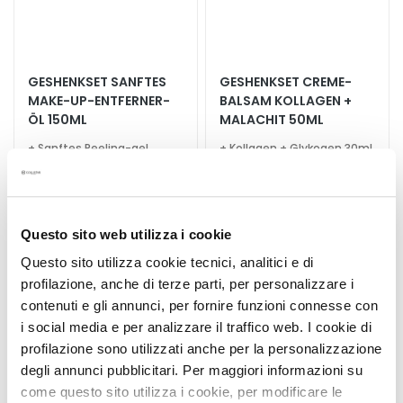
G
e
s
i
GESHENKSET SANFTES
GESHENKSET CREME-
c
MAKE-UP-ENTFERNER-
BALSAM KOLLAGEN +
h
ÖL 150ML
MALACHIT 50ML
t
+ Sanftes Peeling-gel
+ Kollagen + Glykogen 30ml
s
Gesicht 100ml
+ Beauty Bag
r
e
42,90 €
-25%
61,60 €
-25%
32,18 €
46,20 €
i
Questo sito web utilizza i cookie
n
i
Questo sito utilizza cookie tecnici, analitici e di
g
profilazione, anche di terze parti, per personalizzare i
u
contenuti e gli annunci, per fornire funzioni connesse con
Zur
n
Wunschliste
i social media e per analizzare il traffico web. I cookie di
g
hinzufügen
profilazione sono utilizzati anche per la personalizzazione
degli annunci pubblicitari. Per maggiori informazioni su
P
come questo sito utilizza i cookie, per modificare le
e