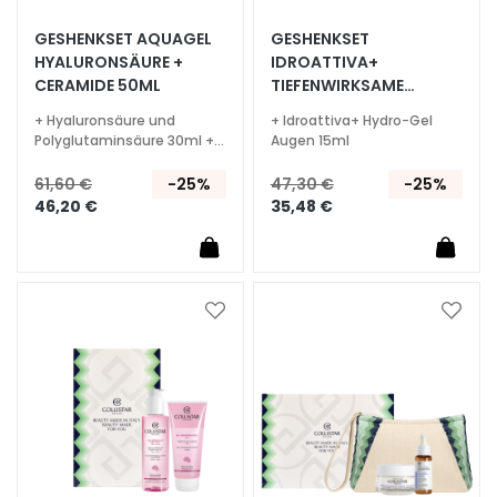
S
p
GESHENKSET AQUAGEL
GESHENKSET
e
HYALURONSÄURE +
IDROATTIVA+
CERAMIDE 50ML
TIEFENWIRKSAME
z
FEUCHTIGKEITSCREME
i
+ Hyaluronsäure und
+ Idroattiva+ Hydro-Gel
50ML
a
Polyglutaminsäure 30ml +
Augen 15ml
Beauty Bag
l
61,60 €
-25%
47,30 €
-25%
b
46,20 €
35,48 €
e
h
a
n
d
Zur
Zur
l
Wunschliste
Wunsc
hinzufügen
hinzu
u
n
g
e
n