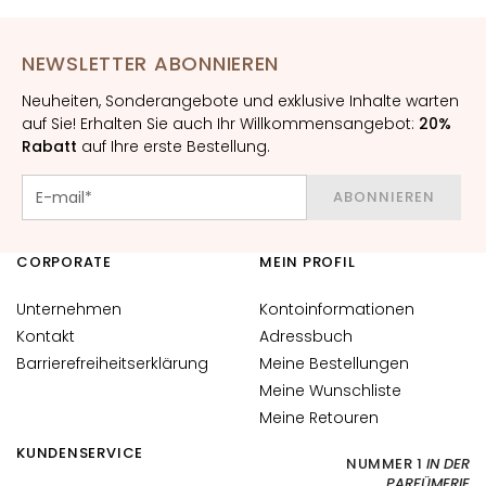
h
t
NEWSLETTER ABONNIEREN
s
s
Neuheiten, Sonderangebote und exklusive Inhalte warten
e
auf Sie! Erhalten Sie auch Ihr Willkommensangebot:
20%
Rabatt
auf Ihre erste Bestellung.
r
u
m
ABONNIEREN
G
CORPORATE
MEIN PROFIL
e
s
Unternehmen
Kontoinformationen
i
Kontakt
Adressbuch
c
h
Barrierefreiheitserklärung
Meine Bestellungen
t
Meine Wunschliste
s
Meine Retouren
p
KUNDENSERVICE
f
NUMMER 1
IN DER
PARFÜMERIE