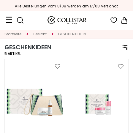
Alle Bestellungen vom 8/08 werden am 17/08 Versandt
Me
Reiseformate
Startseite
Gesicht
GESCHENKIDEEN
GESCHENKIDEEN
Neuheiten
5
ARTIKEL
Gesicht
Zur
Zur
K
Wunschliste
Wunsc
A
hinzufügen
hinzu
T
E
G
O
R
I
E