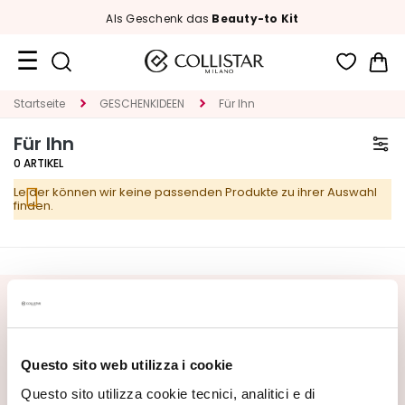
Als Geschenk das
Beauty-to Kit
Me
Reiseformate
Startseite
GESCHENKIDEEN
Für Ihn
Für Ihn
Neuheiten
0
ARTIKEL
Gesicht
Leider können wir keine passenden Produkte zu ihrer Auswahl
finden.
K
A
T
E
G
NEWSLETTER ABONNIEREN
O
R
Neuheiten, Sonderangebote und exklusive Inhalte warten
I
auf Sie! Erhalten Sie auch Ihr Willkommensangebot:
20%
Questo sito web utilizza i cookie
E
Rabatt
auf Ihre erste Bestellung.
Questo sito utilizza cookie tecnici, analitici e di