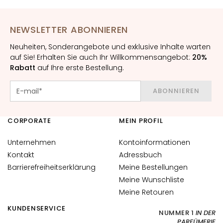
N
G
E
NEWSLETTER ABONNIEREN
N
Neuheiten, Sonderangebote und exklusive Inhalte warten
F
auf Sie! Erhalten Sie auch Ihr Willkommensangebot:
20%
Ü
Rabatt
auf Ihre erste Bestellung.
R
ABONNIEREN
T
r
o
CORPORATE
MEIN PROFIL
c
k
Unternehmen
Kontoinformationen
e
Kontakt
Adressbuch
n
Barrierefreiheitserklärung
Meine Bestellungen
e
Meine Wunschliste
H
Meine Retouren
a
u
KUNDENSERVICE
NUMMER 1
IN DER
t
PARFÜMERIE