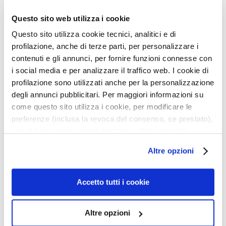
a
32,59 €
32,59 €
g
Questo sito web utilizza i cookie
i
Questo sito utilizza cookie tecnici, analitici e di
c
profilazione, anche di terze parti, per personalizzare i
h
e
contenuti e gli annunci, per fornire funzioni connesse con
Zur
Zur
Wunschliste
Wunsc
i social media e per analizzare il traffico web. I cookie di
A
hinzufügen
hinzu
profilazione sono utilizzati anche per la personalizzazione
n
degli annunci pubblicitari. Per maggiori informazioni su
t
come questo sito utilizza i cookie, per modificare le
i
preferenze (inclusa la revoca del consenso, se prestato),
-
nonché per sapere come trattiamo i dati personali –
A
anche raccolti tramite cookie – può consultare
g
Altre opzioni
l’informativa cookie completa e l’informativa privacy
i
disponibili
qui
. Le ricordiamo che, qualora clicchi su
n
“Utilizza solo i cookie necessari”, non sarà installato
g
Accetto tutti i cookie
GESCHENKSET INFINITO
GESCHENKSET
alcun cookie o altro strumento di tracciamento diverso da
G
MASCARA
IMPECCABILE MASCARA
quelli tecnici. Cliccando su “Accetto tutti i cookie”,
e
Altre opzioni
presterà il consenso all’installazione di tutti i cookie
s
+ Infinito Eye Marker +
+ Zwei-Phasen-Make-up-