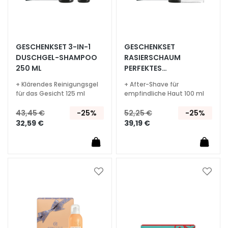
i
a
l
u
GESCHENKSET 3-IN-1
GESCHENKSET
r
DUSCHGEL-SHAMPOO
RASIERSCHAUM
o
250 ML
PERFEKTES
n
HAFTVERMÖGEN 200 ML
+ Klärendes Reinigungsgel
+ After-Shave für
i
für das Gesicht 125 ml
empfindliche Haut 100 ml
c
o
43,45 €
-25%
52,25 €
-25%
32,59 €
39,19 €
P
r
o
t
Zur
Zur
e
Wunschliste
Wunsc
z
hinzufügen
hinzu
i
o
n