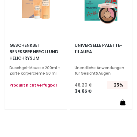
e
U
V
v
i
s
GESCHENKSET
UNIVERSELLE PALETTE-
o
BENESSERE NEROLI UND
111 AURA
R
HELICHRYSUM
e
Duschgel-Mousse 200ml +
Unendliche Anwendungen
t
Zarte Körpercreme 50 ml
für Gesicht&Augen
i
46,20 €
-25%
Produkt nicht verfügbar
n
34,65 €
o
l
L
Ö
S
U