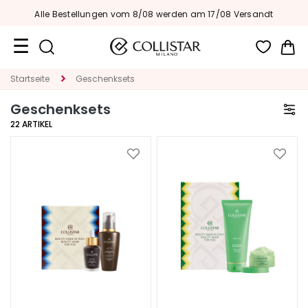
Alle Bestellungen vom 8/08 werden am 17/08 Versandt
Me
Reiseformate
Startseite
Geschenksets
Geschenksets
Neuheiten
22
ARTIKEL
Gesicht
Zur
Zur
K
Wunschliste
Wunsc
A
hinzufügen
hinzu
T
E
G
O
R
I
E