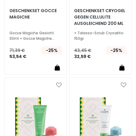
S
p
GESCHENKSET GOCCE
GESCHENKSET CRYOGEL
e
MAGICHE
GEGEN CELLULITE
AUSGLEICHEND 200 ML
z
i
Gocce Magiche Gesicht
+ Talasso-Scrub Cryoaktiv
a
30ml + Gocce Magiche
150gr
Körper 125ml
l
71,39 €
-25%
43,45 €
-25%
b
53,54 €
32,59 €
e
h
a
n
d
Zur
Zur
l
Wunschliste
Wunsc
hinzufügen
hinzu
u
n
g
e
n