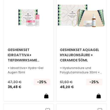
h
t
s
s
e
r
u
m
GESHENKSET
GESHENKSET AQUAGEL
G
IDROATTIVA+
HYALURONSÄURE +
e
TIEFENWIRKSAME
CERAMIDE 50ML
s
FEUCHTIGKEITSCREME
+ Idroattiva+ Hydro-Gel
+ Hyaluronsäure und
50ML
i
Augen 15ml
Polyglutaminsäure 30ml +
c
Beauty Bag
47,30 €
-25%
61,60 €
-25%
h
35,48 €
46,20 €
t
s
p
f