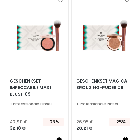
l
Zur
Zur
e
Wunschliste
Wunsc
g
hinzufügen
hinzu
e
A
u
g
e
n
-
u
GESCHENKSET
GESCHENKSET MAGICA
n
IMPECCABILE MAXI
BRONZING-PUDER 09
d
BLUSH 09
L
+ Professionale Pinsel
+ Professionale Pinsel
i
p
p
42,90 €
-25%
26,95 €
-25%
e
32,18 €
20,21 €
n