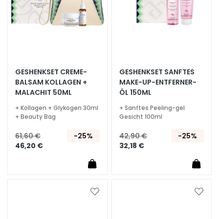
e
l
i
n
g
u
GESHENKSET CREME-
GESHENKSET SANFTES
n
BALSAM KOLLAGEN +
MAKE-UP-ENTFERNER-
d
MALACHIT 50ML
ÖL 150ML
M
+ Kollagen + Glykogen 30ml
+ Sanftes Peeling-gel
a
+ Beauty Bag
Gesicht 100ml
s
k
61,60 €
-25%
42,90 €
-25%
e
46,20 €
32,18 €
n
G
e
s
Zur
Zur
Wunschliste
Wunsc
i
hinzufügen
hinzu
c