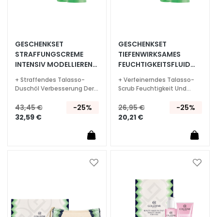
G
e
s
i
GESCHENKSET
GESCHENKSET
c
STRAFFUNGSCREME
TIEFENWIRKSAMES
h
INTENSIV MODELLIEREND
FEUCHTIGKEITSFLUID
t
200ML
200 ML
+ Straffendes Talasso-
+ Verfeinerndes Talasso-
s
Duschöl Verbesserung Der
Scrub Feuchtigkeit Und
r
Elastizität 150gr
Leuchtkraft 150gr
e
43,45 €
-25%
26,95 €
-25%
32,59 €
20,21 €
i
n
i
g
u
Zur
Zur
n
Wunschliste
Wunsc
g
hinzufügen
hinzu
P
e