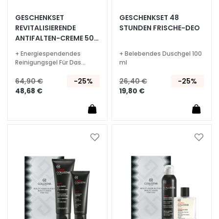
g
GESCHENKSET
GESCHENKSET 48
A
REVITALISIERENDE
STUNDEN FRISCHE-DEO
u
ANTIFALTEN-CREME 50
s
ML
+ Energiespendendes
+ Belebendes Duschgel 100
s
Reinigungsgel Für Das
ml
t
Gesicht 30 ml
64,90 €
-25%
26,40 €
-25%
r
48,68 €
19,80 €
a
h
l
u
n
Zur
Zur
g
Wunschliste
Wunsc
hinzufügen
hinzu
A
c
i
d
o