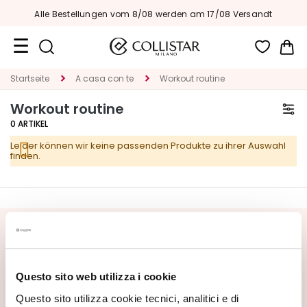
Alle Bestellungen vom 8/08 werden am 17/08 Versandt
Me
Reiseformate
Startseite
A casa con te
Workout routine
Workout routine
Neuheiten
0
ARTIKEL
Gesicht
Leider können wir keine passenden Produkte zu ihrer Auswahl
finden.
K
A
T
E
G
NEWSLETTER ABONNIEREN
O
R
Neuheiten, Sonderangebote und exklusive Inhalte warten
I
auf Sie! Erhalten Sie auch Ihr Willkommensangebot:
20%
Questo sito web utilizza i cookie
E
Rabatt
auf Ihre erste Bestellung.
Questo sito utilizza cookie tecnici, analitici e di