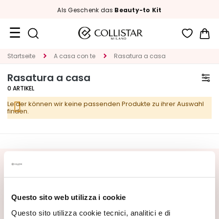
Als Geschenk das
Beauty-to Kit
Me
Reiseformate
Startseite
A casa con te
Rasatura a casa
Rasatura a casa
Neuheiten
0
ARTIKEL
Gesicht
Leider können wir keine passenden Produkte zu ihrer Auswahl
finden.
K
A
T
E
G
NEWSLETTER ABONNIEREN
O
R
Neuheiten, Sonderangebote und exklusive Inhalte warten
I
auf Sie! Erhalten Sie auch Ihr Willkommensangebot:
20%
Questo sito web utilizza i cookie
E
Rabatt
auf Ihre erste Bestellung.
Questo sito utilizza cookie tecnici, analitici e di