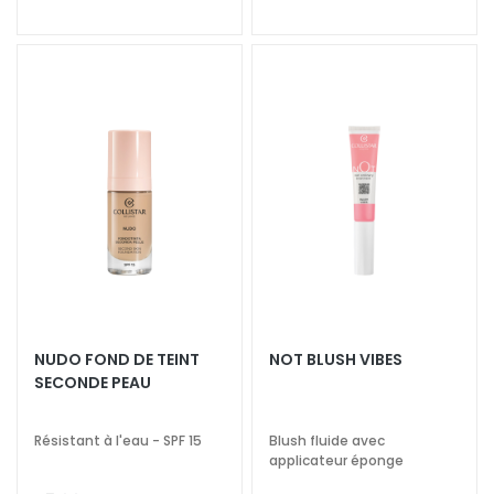
i
a
n
t
s
S
é
r
u
m
s
C
r
NUDO FOND DE TEINT
NOT BLUSH VIBES
è
SECONDE PEAU
m
e
Résistant à l'eau - SPF 15
Blush fluide avec
s
applicateur éponge
p