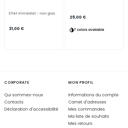
Ö
S
Effet immédiat - non gras
U
29,00 €
N
31,00 €
G
7 colors available
E
N
F
Ü
R
P
e
CORPORATE
MON PROFIL
a
u
Qui sommes-nous
Informations du compte
x
Contacts
Carnet d'adresses
S
Déclaration d'accessibilité
Mes commandes
è
Ma liste de souhaits
c
Mes retours
h