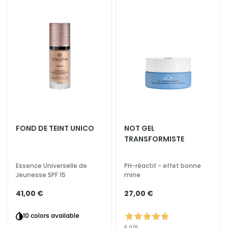
i
f
t
i
n
g
L
u
m
i
FOND DE TEINT UNICO
NOT GEL
n
TRANSFORMISTE
o
s
Essence Universelle de
PH-réactif - effet bonne
i
Jeunesse SPF 15
mine
t
é
27,00 €
41,00 €
A
10 colors available
c
5,0
/5