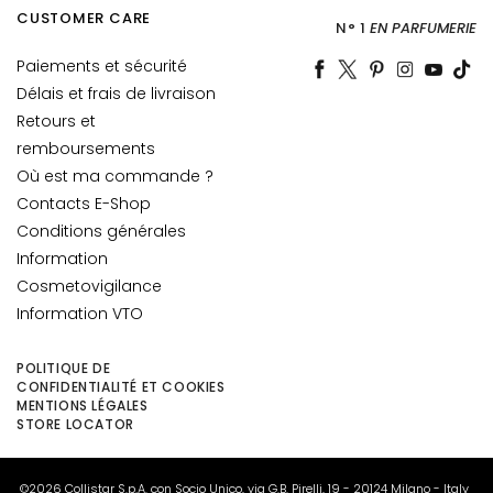
e
CUSTOMER CARE
N° 1
EN PARFUMERIE
s
Paiements et sécurité
P
Délais et frais de livraison
e
Retours et
a
remboursements
u
Où est ma commande ?
x
Contacts E-Shop
M
Conditions générales
i
Information
x
t
Cosmetovigilance
e
Information VTO
s
e
POLITIQUE DE
t
CONFIDENTIALITÉ ET COOKIES
MENTIONS LÉGALES
G
STORE LOCATOR
r
a
s
©2026 Collistar S.p.A. con Socio Unico, via G.B. Pirelli, 19 - 20124 Milano - Italy