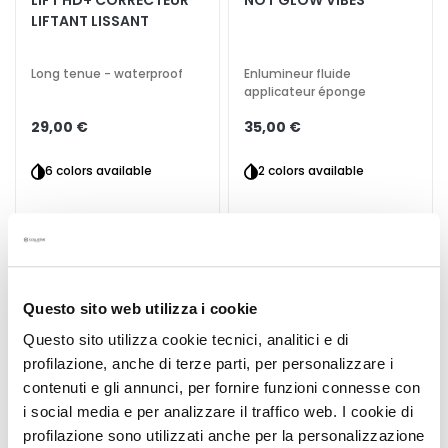
e
LIFTANT LISSANT
s
y
Long tenue - waterproof
Enlumineur fluide
e
applicateur éponge
u
29,00 €
35,00 €
x
e
6 colors available
2 colors available
t
d
e
s
l
è
Questo sito web utilizza i cookie
v
r
Questo sito utilizza cookie tecnici, analitici e di
e
profilazione, anche di terze parti, per personalizzare i
s
contenuti e gli annunci, per fornire funzioni connesse con
i social media e per analizzare il traffico web. I cookie di
B
profilazione sono utilizzati anche per la personalizzazione