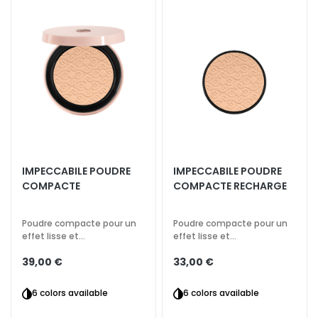
l
a
n
t
s
M
a
s
q
u
IMPECCABILE POUDRE
IMPECCABILE POUDRE
e
COMPACTE
COMPACTE RECHARGE
s
e
Poudre compacte pour un
Poudre compacte pour un
t
effet lisse et
effet lisse et
E
naturellement mat
naturellement mat
39,00 €
33,00 €
x
f
6 colors available
6 colors available
o
l