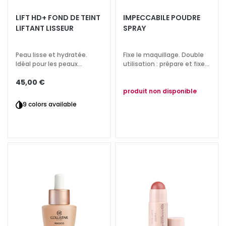
t
LIFT HD+ FOND DE TEINT
IMPECCABILE POUDRE
e
LIFTANT LISSEUR
SPRAY
m
e
Peau lisse et hydratée.
Fixe le maquillage. Double
n
Idéal pour les peaux
utilisation : prépare et fixe.
t
matures
Action hydratante et
s
45,00 €
rafraîchissante.
s
produit non disponible
p
9 colors available
é
c
i
f
i
q
u
e
s