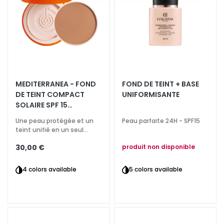
t
i
-
Â
g
e
MEDITERRANEA - FOND
FOND DE TEINT + BASE
H
DE TEINT COMPACT
UNIFORMISANTE
y
SOLAIRE SPF 15
d
RECHARGE
r
Une peau protégée et un
Peau parfaite 24H - SPF15
teint unifié en un seul
a
geste
t
30,00 €
produit non disponible
a
t
4 colors available
5 colors available
i
o
n
L