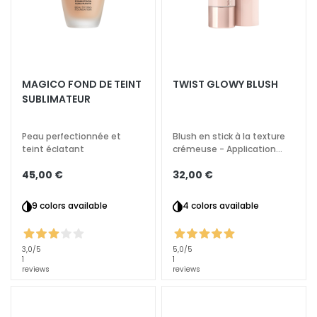
N
e
t
t
o
y
MAGICO FOND DE TEINT
TWIST GLOWY BLUSH
a
SUBLIMATEUR
n
t
Peau perfectionnée et
Blush en stick à la texture
s
teint éclatant
crémeuse - Application
pour le visage, les yeux et
e
45,00 €
32,00 €
les lèvres
t
d
9 colors available
4 colors available
e
m
a
3,0
/5
5,0
/5
1
1
q
reviews
reviews
u
i
l