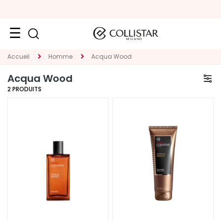
VISAGE
Accueil
Homme
Acqua Wood
K
Acqua Wood
A
2
PRODUITS
T
E
G
O
R
I
E
T
r
a
i