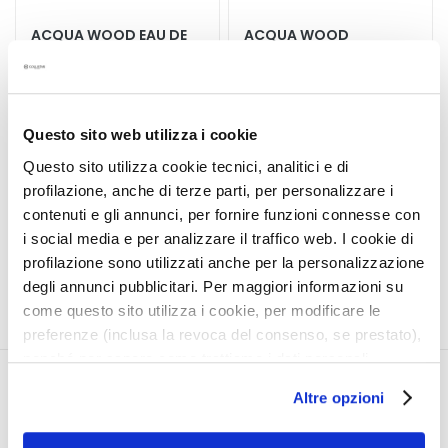
t
ACQUA WOOD EAU DE
ACQUA WOOD
e
TOILETTE TONIFIANTE
DOUCHE-SHAMPOOING
m
e
Parfum pour le corps
Tonifie et revigore
n
t
Questo sito web utilizza i cookie
s
59,00 €
Questo sito utilizza cookie tecnici, analitici e di
s
30,00 €
profilazione, anche di terze parti, per personalizzare i
p
contenuti e gli annunci, per fornire funzioni connesse con
é
5,0
/5
i social media e per analizzare il traffico web. I cookie di
1
c
reviews
profilazione sono utilizzati anche per la personalizzazione
i
degli annunci pubblicitari. Per maggiori informazioni su
f
come questo sito utilizza i cookie, per modificare le
i
preferenze (inclusa la revoca del consenso, se prestato),
q
nonché per sapere come trattiamo i dati personali –
u
anche raccolti tramite cookie – può consultare
e
CORPORATE
MON PROFIL
Altre opzioni
l’informativa cookie completa e l’informativa privacy
s
disponibili
qui
. Le ricordiamo che, qualora clicchi su
Qui sommes-nous
Informations du compte