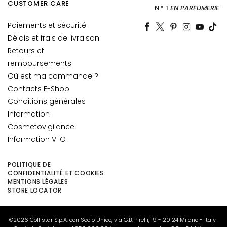
E
CUSTOMER CARE
N° 1
EN PARFUMERIE
D
A
Paiements et sécurité
R
Délais et frais de livraison
F
Retours et
remboursements
G
Où est ma commande ?
o
c
Contacts E-Shop
c
Conditions générales
e
Information
M
Cosmetovigilance
a
Information VTO
g
i
POLITIQUE DE
c
CONFIDENTIALITÉ ET COOKIES
h
MENTIONS LÉGALES
STORE LOCATOR
e
A
©2026 Collistar S.p.A. con Socio Unico, via G.B. Pirelli, 19 - 20124 Milano - Italy
n