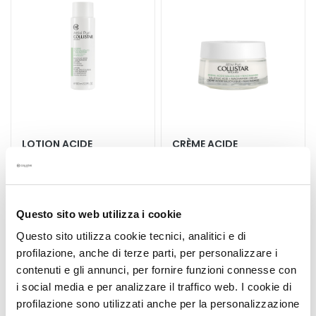
l
a
n
t
s
M
a
s
LOTION ACIDE
CRÈME ACIDE
q
SALICYLIQUE +
SALICYLIQUE +
u
NIACINAMIDE
NIACINAMIDE
e
Anti-imperfections
Anti-imperfections sebo-
s
réducteur de pores
équilibrante
e
Questo sito web utilizza i cookie
t
20,00 €
Questo sito utilizza cookie tecnici, analitici e di
49,00 €
E
profilazione, anche di terze parti, per personalizzare i
x
contenuti e gli annunci, per fornire funzioni connesse con
f
5,0
/5
i social media e per analizzare il traffico web. I cookie di
1
o
reviews
profilazione sono utilizzati anche per la personalizzazione
l