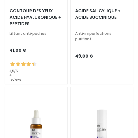
t
CONTOUR DES YEUX
ACIDE SALICYLIQUE +
e
ACIDE HYALURONIQUE +
ACIDE SUCCINIQUE
m
PEPTIDES
e
Liftant anti•poches
Anti•imperfections
n
purifiant
t
s
41,00 €
s
49,00 €
p
é
4,5
/5
4
c
reviews
i
f
i
q
u
e
s