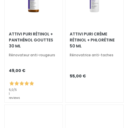
N
e
t
t
o
y
ATTIVI PURI RÉTINOL +
ATTIVI PURI CRÈME
a
PANTHÉNOL GOUTTES
RÉTINOL + PHLORÉTINE
30 ML
50 ML
n
t
Rénovateur anti-rougeurs
Rénovatrice anti-taches
s
e
49,00 €
t
55,00 €
d
e
5,0
/5
m
1
reviews
a
q
u
i
l