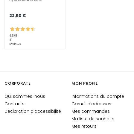
e
s
22,50 €
y
e
u
4,5
/5
x
4
reviews
e
t
d
e
s
l
CORPORATE
MON PROFIL
è
v
Qui sommes-nous
Informations du compte
r
Contacts
Carnet d'adresses
e
Déclaration d'accessibilité
Mes commandes
s
Ma liste de souhaits
Mes retours
B