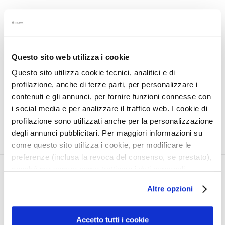
t
HUILE VAPO
DOUCHE-SHAMPOOING
e
PROTECTRICE POUR
APRES-SOLEIL
m
CHEVEUX COLORÉS
HYDRATANT INTENSIF
e
n
Questo sito web utilizza i cookie
25,00 €
t
31,00 €
Questo sito utilizza cookie tecnici, analitici e di
s
profilazione, anche di terze parti, per personalizzare i
s
5,0
/5
contenuti e gli annunci, per fornire funzioni connesse con
1
p
i social media e per analizzare il traffico web. I cookie di
reviews
é
profilazione sono utilizzati anche per la personalizzazione
c
degli annunci pubblicitari. Per maggiori informazioni su
i
come questo sito utilizza i cookie, per modificare le
f
preferenze (inclusa la revoca del consenso, se prestato),
i
nonché per sapere come trattiamo i dati personali –
q
CORPORATE
MON PROFIL
anche raccolti tramite cookie – può consultare
u
Altre opzioni
l’informativa cookie completa e l’informativa privacy
e
Qui sommes-nous
Informations du compte
disponibili
qui
. Le ricordiamo che, qualora clicchi su
s
Contacts
Carnet d'adresses
“Utilizza solo i cookie necessari”, non sarà installato
Accetto tutti i cookie
Déclaration d'accessibilité
Mes commandes