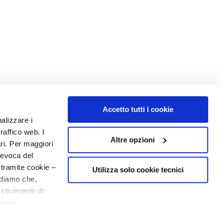
Accetto tutti i cookie
nalizzare i
raffico web. I
Altre opzioni
ari. Per maggiori
revoca del
 tramite cookie –
Utilizza solo cookie tecnici
rdiamo che,
o strumento di
senso
ere, in modo più