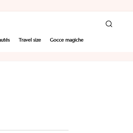
autés
travel size
gocce magiche