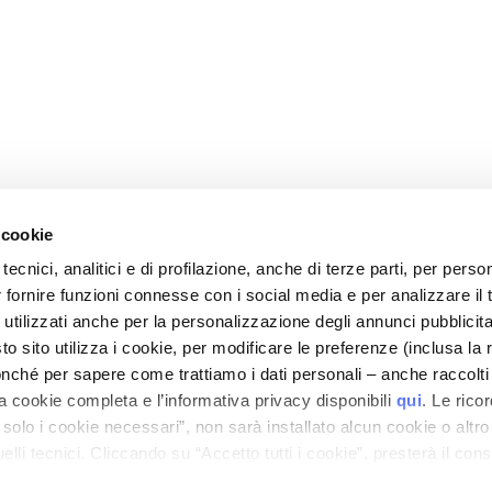
 cookie
tecnici, analitici e di profilazione, anche di terze parti, per perso
r fornire funzioni connesse con i social media e per analizzare il t
CARE
MON PROFIL
 utilizzati anche per la personalizzazione degli annunci pubblicit
t sécurité
Informations du compte
 sito utilizza i cookie, per modificare le preferenze (inclusa la 
is de livraison
Carnet d'adresses
nché per sapere come trattiamo i dati personali – anche raccolti
a cookie completa e l’informativa privacy disponibili
qui
. Le rico
 remboursements
Mes commandes
a solo i cookie necessari”, non sarà installato alcun cookie o altr
 commande ?
Ma liste de souhaits
lli tecnici. Cliccando su “Accetto tutti i cookie”, presterà il con
-Shop
Mes retours
cookie utilizzati dal sito. Cliccando su “Altre opzioni”, potrà scegli
générales