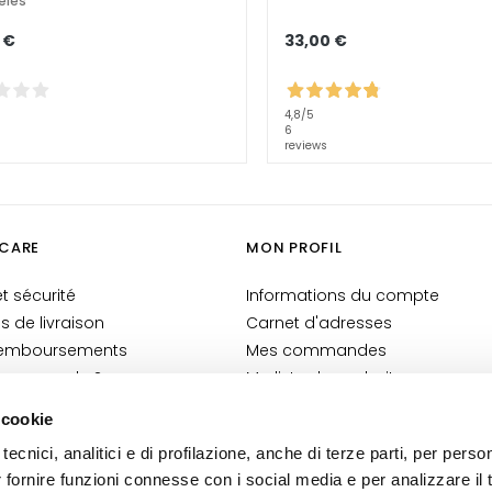
elés
 €
33,00 €
4,8
/5
6
reviews
CARE
MON PROFIL
t sécurité
Informations du compte
is de livraison
Carnet d'adresses
 remboursements
Mes commandes
 commande ?
Ma liste de souhaits
-Shop
Mes retours
 cookie
générales
tecnici, analitici e di profilazione, anche di terze parti, per perso
n Cosmetovigilance
r fornire funzioni connesse con i social media e per analizzare il t
 VTO