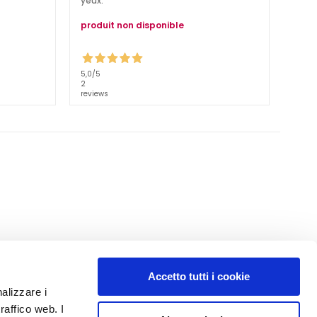
yeux.
produit non disponible
5,0
/5
2
reviews
Accetto tutti i cookie
N° 1
EN PARFUMERIE
nalizzare i
raffico web. I