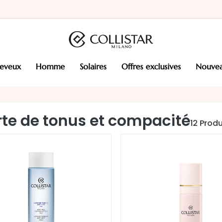
heveux
homme
solaires
offres exclusives
nouve
rte de tonus et compacité
12
Produ