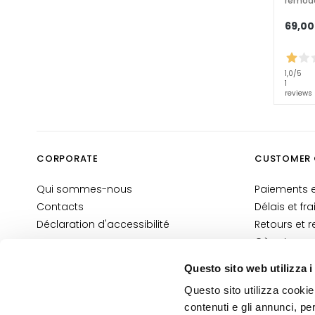
remod
Maquillage
GESICHT
69,00
Blush
Bronzantes
1,0
/5
1
Visage base
reviews
maquillage
Fonds de teint et BB
cream
CORPORATE
CUSTOMER 
Correcteurs
Qui sommes-nous
Paiements e
Poudres
Contacts
Délais et fra
Illuminateurs
Déclaration d'accessibilité
Retours et
AUGEN
Où est ma
Yeux Base maquillage
Contacts E
Questo sito web utilizza i
Conditions 
Crayons pour les
Questo sito utilizza cookie 
Informatio
yeux et Kajal
contenuti e gli annunci, pe
Information