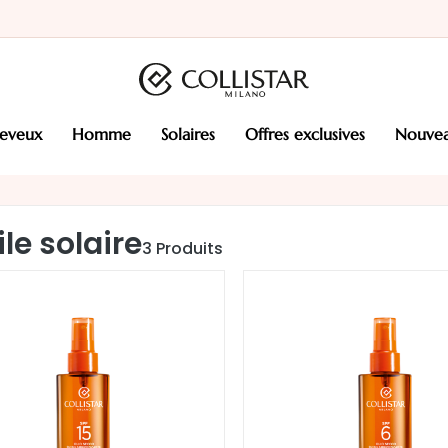
heveux
homme
solaires
offres exclusives
nouve
le solaire
3
Produits