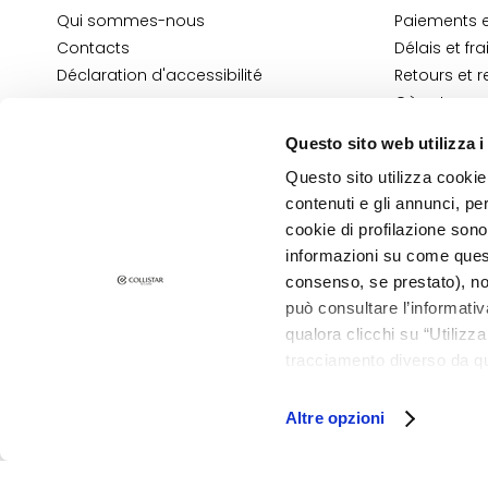
Peau terne et
Qui sommes-nous
Paiements e
dyschromies
Contacts
Délais et fra
Déclaration d'accessibilité
Retours et
Peau sensible
Où est ma
Rides
Contacts E
Questo sito web utilizza i
Perte de tonus et
Conditions 
compacité
Questo sito utilizza cookie 
Informatio
contenuti e gli annunci, pe
LINIEN
Information
cookie di profilazione sono
Gocce Magiche
informazioni su come questo
POLITIQUE DE CONFIDENTIALITÉ ET COOKIES
Attivi Puri
consenso, se prestato), no
MENTIONS LÉGALES
STORE LOCATOR
Idro-attiva
può consultare l’informativ
qualora clicchi su “Utilizz
Rigenera
tracciamento diverso da que
©2026 Collistar S.p.A. con Socio Unico, via G.B. Pirelli, 19 - 20124 Mil
Lift HD+
all’installazione di tutti i 
granulare, quali cookie aut
Futura
Altre opzioni
Unica
NOT