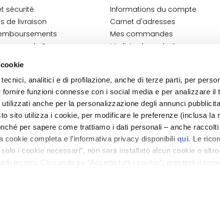
t sécurité
Informations du compte
is de livraison
Carnet d'adresses
 remboursements
Mes commandes
 commande ?
Ma liste de souhaits
-Shop
Mes retours
 cookie
générales
tecnici, analitici e di profilazione, anche di terze parti, per perso
n Cosmetovigilance
r fornire funzioni connesse con i social media e per analizzare il t
 VTO
 utilizzati anche per la personalizzazione degli annunci pubblicit
 sito utilizza i cookie, per modificare le preferenze (inclusa la 
nché per sapere come trattiamo i dati personali – anche raccolti
a cookie completa e l’informativa privacy disponibili
qui
. Le rico
a solo i cookie necessari”, non sarà installato alcun cookie o altr
lli tecnici. Cliccando su “Accetto tutti i cookie”, presterà il con
ano - Italy - Capitale Sociale euro 1.050.000,00 interamente versato - C.F. - R.I. Milan
direzione e coordinamento di Bolton Group s.r.l.
cookie utilizzati dal sito. Cliccando su “Altre opzioni”, potrà scegli
orizzare.