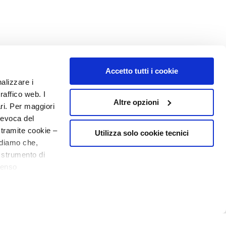
Accetto tutti i cookie
N° 1
EN PARFUMERIE
nalizzare i
raffico web. I
Altre opzioni
ari. Per maggiori
revoca del
 tramite cookie –
Utilizza solo cookie tecnici
rdiamo che,
o strumento di
senso
o - P.I. 10267000155 - R.E.A MI1361408 - Società soggetta all'attività di
ere, in modo più