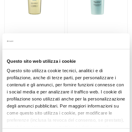
l
a
n
t
s
TALASSO-HUILE DE
SUPERSÉRUM​ SUBLIME​
M
DOUCHE SUBLIME​
HYDRO-LUMIÈRE​
a
HYDRO-LUMIÈRE​ 400 ML
RÉNOVATEUR 200 ML
s
Oléo-gel nettoyant aux
Offre une radiance
Questo sito web utilizza i cookie
q
notes pures et délicates
transformative, hydrate
u
jusqu'à 72h
Questo sito utilizza cookie tecnici, analitici e di
36,00 €
56,00 €
e
profilazione, anche di terze parti, per personalizzare i
s
contenuti e gli annunci, per fornire funzioni connesse con
e
i social media e per analizzare il traffico web. I cookie di
t
profilazione sono utilizzati anche per la personalizzazione
E
degli annunci pubblicitari. Per maggiori informazioni su
x
come questo sito utilizza i cookie, per modificare le
f
preferenze (inclusa la revoca del consenso, se prestato),
o
nonché per sapere come trattiamo i dati personali –
l