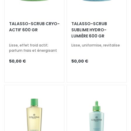
N
e
t
t
TALASSO-SCRUB CRYO-
TALASSO-SCRUB​
o
ACTIF 600 GR
SUBLIME HYDRO-
y
LUMIÈRE​ 600 GR
a
Lisse, effet froid actif;
Lisse, uniformise, revitalise
n
parfum frais et énergisant
t
s
50,00 €
50,00 €
e
t
d
e
m
a
q
u
i
l