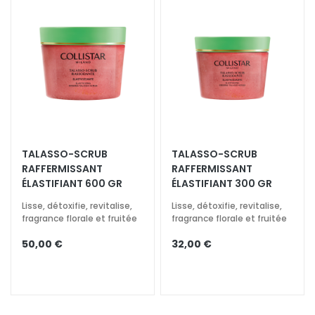
o
u
r
l
e
v
i
s
a
TALASSO-SCRUB
TALASSO-SCRUB
g
RAFFERMISSANT​
RAFFERMISSANT​
e
ÉLASTIFIANT 600 GR
ÉLASTIFIANT 300 GR
C
Lisse, détoxifie, revitalise,
Lisse, détoxifie, revitalise,
o
fragrance florale et fruitée
fragrance florale et fruitée
n
50,00 €
32,00 €
t
o
u
r
d