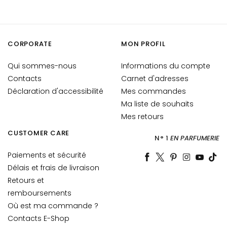
e
s
y
e
CORPORATE
MON PROFIL
u
Qui sommes-nous
Informations du compte
x
Contacts
Carnet d'adresses
e
t
Déclaration d'accessibilité
Mes commandes
d
Ma liste de souhaits
e
Mes retours
s
CUSTOMER CARE
l
N° 1
EN PARFUMERIE
è
Paiements et sécurité
v
Délais et frais de livraison
r
Retours et
e
remboursements
s
Où est ma commande ?
B
Contacts E-Shop