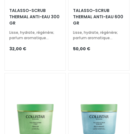
t
TALASSO-SCRUB
TALASSO-SCRUB
e
THERMAL ANTI-EAU 300
THERMAL ANTI-EAU 600
m
GR
GR
e
Lisse, hydrate, régénère;
Lisse, hydrate, régénère;
n
parfum aromatique
parfum aromatique
t
enveloppant
enveloppant
s
32,00 €
50,00 €
s
p
é
c
i
f
i
q
u
e
s