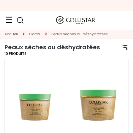
VISAGE
Accueil
Corps
Peaux sèches ou déshydratées
K
Peaux sèches ou déshydratées
A
10
PRODUITS
T
E
G
O
R
I
E
T
r
a
i