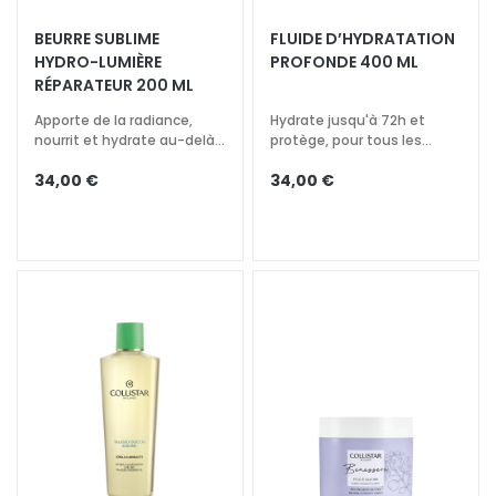
t
BEURRE SUBLIME ​
FLUIDE D’HYDRATATION
e
HYDRO-LUMIÈRE​
PROFONDE 400 ML
m
RÉPARATEUR 200 ML
e
Apporte de la radiance,
Hydrate jusqu'à 72h et
n
nourrit et hydrate au-delà
protège, pour tous les
t
de 72h
types de peau
s
34,00 €
34,00 €
s
p
é
c
i
f
i
q
u
e
s