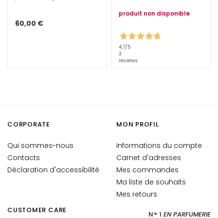
t
produit non disponible
i
60,00 €
-
Â
4,7
/5
g
3
reviews
e
H
y
d
r
CORPORATE
MON PROFIL
a
t
Qui sommes-nous
Informations du compte
a
Contacts
Carnet d'adresses
t
Déclaration d'accessibilité
Mes commandes
i
Ma liste de souhaits
o
Mes retours
n
CUSTOMER CARE
L
N° 1
EN PARFUMERIE