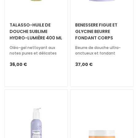
N
e
t
t
TALASSO-HUILE DE
BENESSERE FIGUE ET
o
DOUCHE SUBLIME​
GLYCINE BEURRE
y
HYDRO-LUMIÈRE​ 400 ML
FONDANT CORPS
a
Oléo-gel nettoyant aux
Beurre de douche ultra-
n
notes pures et délicates
onctueux et fondant
t
s
36,00 €
37,00 €
e
t
d
e
m
a
q
u
i
l