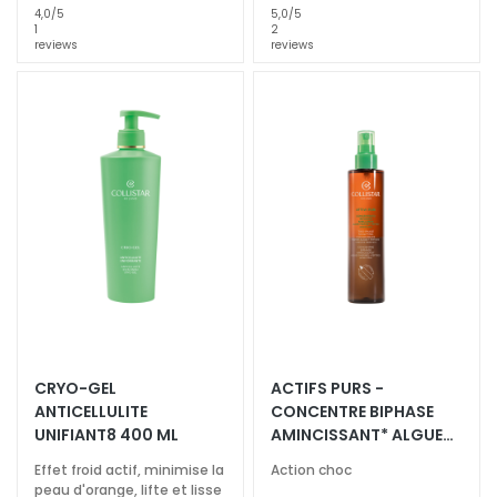
E
4,0
/5
5,0
/5
D
1
2
reviews
reviews
A
R
F
G
o
c
c
e
M
a
g
i
c
CRYO-GEL
ACTIFS PURS -
h
ANTICELLULITE
CONCENTRE BIPHASE
e
UNIFIANT8 400 ML
AMINCISSANT* ALGUES
MARINES + PEPTIDES
A
Effet froid actif, minimise la
Action choc
n
peau d'orange, lifte et lisse