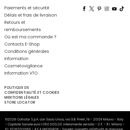
i
Paiements et sécurité
f
Délais et frais de livraison
t
Retours et
i
remboursements
n
Où est ma commande ?
g
Contacts E-Shop
L
Conditions générales
u
Information
m
Cosmetovigilance
i
Information VTO
n
o
POLITIQUE DE
s
CONFIDENTIALITÉ ET COOKIES
i
MENTIONS LÉGALES
t
STORE LOCATOR
é
A
©2026 Collistar S.p.A. con Socio Unico, via G.B. Pirelli, 19 - 20124 Milano - Italy
- Capitale Sociale euro 1.050.000,00 interamente versato - C.F. - R.I. Milano -
c
P.I. 10267000155 - R.E.A MI1361408 - Società soggetta all'attività di direzione