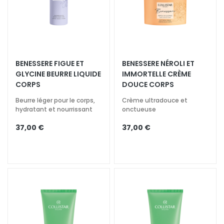
l
a
n
t
s
BENESSERE FIGUE ET
BENESSERE NÉROLI ET
M
GLYCINE BEURRE LIQUIDE
IMMORTELLE CRÈME
a
CORPS
DOUCE CORPS
s
Beurre léger pour le corps,
Crème ultradouce et
q
hydratant et nourrissant
onctueuse
u
37,00 €
37,00 €
e
s
e
t
E
x
f
o
l