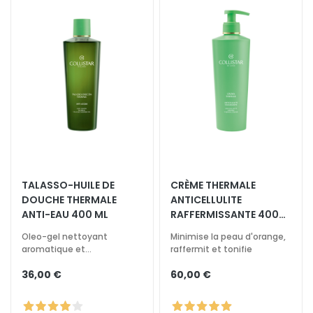
e
s
y
e
u
x
e
t
d
e
s
TALASSO-HUILE DE
CRÈME THERMALE​
l
DOUCHE ​THERMAL​E
ANTICELLULITE​
è
ANTI-EAU 400 ML
RAFFERMISSANTE 400
v
ML
r
Oleo-gel nettoyant
Minimise la peau d'orange,
aromatique et
raffermit et tonifie
e
enveloppant
s
36,00 €
60,00 €
B