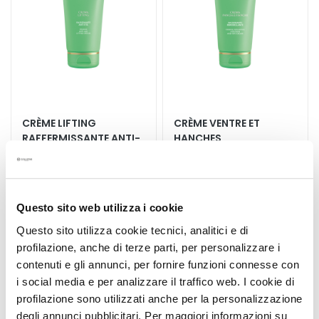
i
a
n
t
s
S
é
CRÈME LIFTING
CRÈME VENTRE ET
r
RAFFERMISSANTE ANTI-
HANCHES
ÂGE 200 ML
RAFFERMISSANT​E
u
REMODELANTE 200 ML
m
Effet tenseur immédiat,
Effet gaine invisible, tonifie
s
redessine les contours,
et améliore l'élasticité
illumine et unifie
Questo sito web utilizza i cookie
C
42,00 €
50,00 €
r
Questo sito utilizza cookie tecnici, analitici e di
è
profilazione, anche di terze parti, per personalizzare i
m
contenuti e gli annunci, per fornire funzioni connesse con
e
i social media e per analizzare il traffico web. I cookie di
s
profilazione sono utilizzati anche per la personalizzazione
p
degli annunci pubblicitari. Per maggiori informazioni su