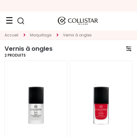
VISAGE
Accueil
Maquillage
Vernis à ongles
K
Vernis à ongles
A
2
PRODUITS
T
E
G
O
R
I
E
T
r
a
i