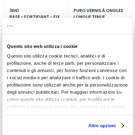
t
3EN1
PURO VERNIS À ONGLES
e
BASE - FORTIFIANT - FIX
LONGUE TENUE
m
ATEUR
e
Un véritable soin de beauté
Des ongles au fini brillant et
n
pour vos ongles : base,
lumineux longue tenue
t
fortifiant et fixateur
Questo sito web utilizza i cookie
s
15,00 €
s
Questo sito utilizza cookie tecnici, analitici e di
17,00 €
p
17 colors available
profilazione, anche di terze parti, per personalizzare i
é
contenuti e gli annunci, per fornire funzioni connesse con
c
i social media e per analizzare il traffico web. I cookie di
5,0
/5
i
profilazione sono utilizzati anche per la personalizzazione
2
f
reviews
degli annunci pubblicitari. Per maggiori informazioni su
i
come questo sito utilizza i cookie, per modificare le
q
preferenze (inclusa la revoca del consenso, se prestato),
u
nonché per sapere come trattiamo i dati personali –
e
anche raccolti tramite cookie – può consultare
s
Altre opzioni
l’informativa cookie completa e l’informativa privacy
CORPORATE
MON PROFIL