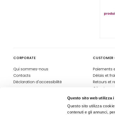
Maquillage
GESICHT
produi
Blush
Bronzantes
Visage base
maquillage
Fonds de teint et BB
cream
CORPORATE
CUSTOMER 
Correcteurs
Qui sommes-nous
Paiements e
Poudres
Contacts
Délais et fra
Illuminateurs
Déclaration d'accessibilité
Retours et
AUGEN
Où est ma
Yeux Base maquillage
Contacts E
Questo sito web utilizza i
Conditions 
Crayons pour les
Questo sito utilizza cookie 
Informatio
yeux et Kajal
contenuti e gli annunci, pe
Information