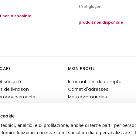
Effet glaçon
t non disponible
produit non disponible
CARE
MON PROFIL
t sécurité
Informations du compte
is de livraison
Carnet d'adresses
 remboursements
Mes commandes
 commande ?
Ma liste de souhaits
-Shop
Mes retours
 cookie
générales
tecnici, analitici e di profilazione, anche di terze parti, per perso
n Cosmetovigilance
r fornire funzioni connesse con i social media e per analizzare il t
 VTO