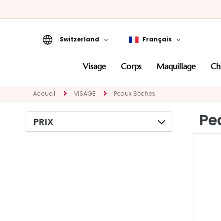
Switzerland
Français
VISAGE
visage
corps
maquillage
c
KATEGORIE
Traitements
Accueil
VISAGE
Peaux Sèches
spécifiques
Pe
Nettoyants et
PRIX
demaquillants
Masques et Exfoliants
Sérums
Crèmes pour le
visage
Contour des yeux et
des lèvres