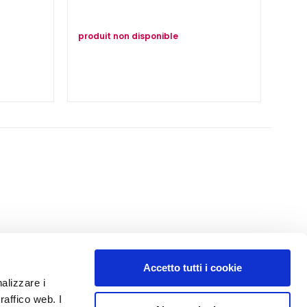
produit non disponible
Accetto tutti i cookie
N° 1
EN PARFUMERIE
nalizzare i
raffico web. I