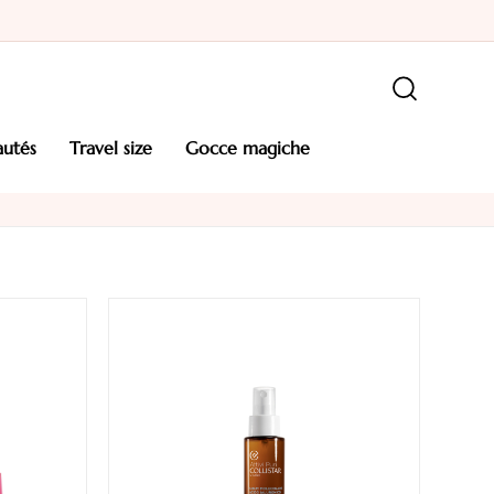
autés
travel size
gocce magiche