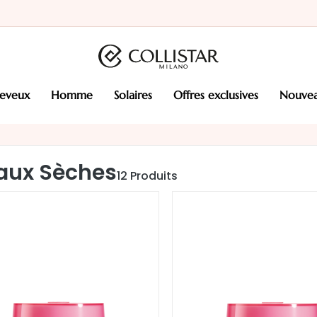
heveux
homme
solaires
offres exclusives
nouve
aux Sèches
12
Produits