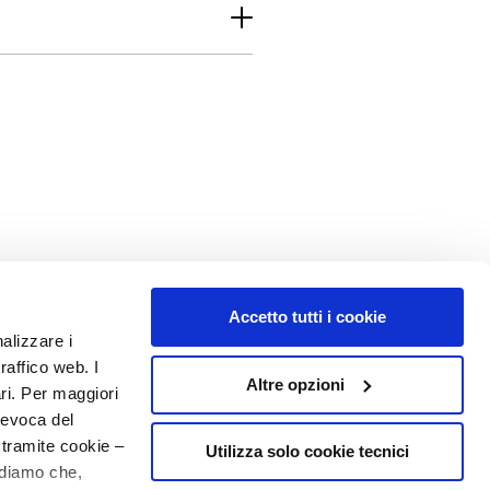
Accetto tutti i cookie
nalizzare i
raffico web. I
Altre opzioni
ari. Per maggiori
revoca del
 tramite cookie –
Utilizza solo cookie tecnici
rdiamo che,