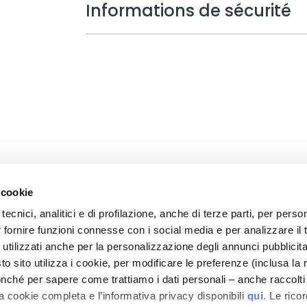
Informations de sécurité
 cookie
tecnici, analitici e di profilazione, anche di terze parti, per perso
r fornire funzioni connesse con i social media e per analizzare il t
CARE
MON PROFIL
 utilizzati anche per la personalizzazione degli annunci pubblicit
t sécurité
Informations du compte
 sito utilizza i cookie, per modificare le preferenze (inclusa la 
is de livraison
Carnet d'adresses
nché per sapere come trattiamo i dati personali – anche raccolti
a cookie completa e l’informativa privacy disponibili
qui
. Le rico
 remboursements
Mes commandes