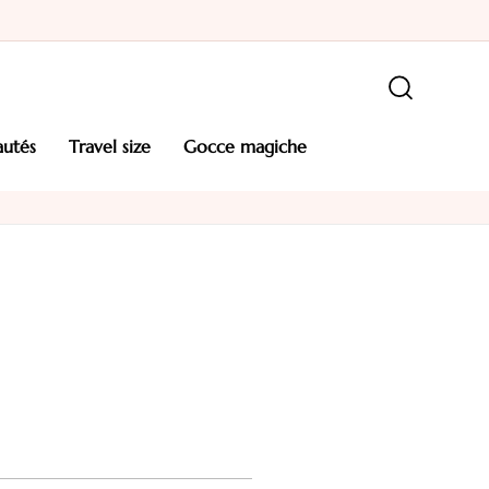
autés
travel size
gocce magiche