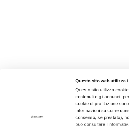
Peau terne et
dyschromies
Peau sensible
Rides
Perte de tonus et
compacité
LINIEN
Gocce Magiche
Attivi Puri
Questo sito web utilizza i
Idro-attiva
Questo sito utilizza cookie 
Rigenera
contenuti e gli annunci, pe
CORPORATE
CUSTOMER 
Lift HD+
cookie di profilazione sono
Futura
Qui sommes-nous
Paiements e
informazioni su come questo
Contacts
Délais et fra
consenso, se prestato), no
Unica
può consultare l’informativ
Déclaration d'accessibilité
Retours et
NOT