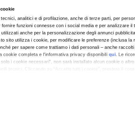
-Shop
Mes retours
 cookie
générales
tecnici, analitici e di profilazione, anche di terze parti, per perso
n Cosmetovigilance
r fornire funzioni connesse con i social media e per analizzare il t
 VTO
 utilizzati anche per la personalizzazione degli annunci pubblicit
 sito utilizza i cookie, per modificare le preferenze (inclusa la 
nché per sapere come trattiamo i dati personali – anche raccolti
a cookie completa e l’informativa privacy disponibili
qui
. Le rico
a solo i cookie necessari”, non sarà installato alcun cookie o altr
lli tecnici. Cliccando su “Accetto tutti i cookie”, presterà il con
ano - Italy - Capitale Sociale euro 1.050.000,00 interamente versato - C.F. - R.I. Milan
direzione e coordinamento di Bolton Group s.r.l.
cookie utilizzati dal sito. Cliccando su “Altre opzioni”, potrà scegli
orizzare.