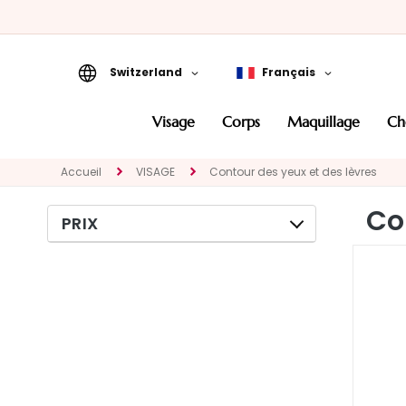
Switzerland
Français
VISAGE
visage
corps
maquillage
c
KATEGORIE
Traitements
Accueil
VISAGE
Contour des yeux et des lèvres
spécifiques
Co
Nettoyants et
PRIX
demaquillants
Masques et Exfoliants
Sérums
Crèmes pour le
visage
Contour des yeux et
des lèvres