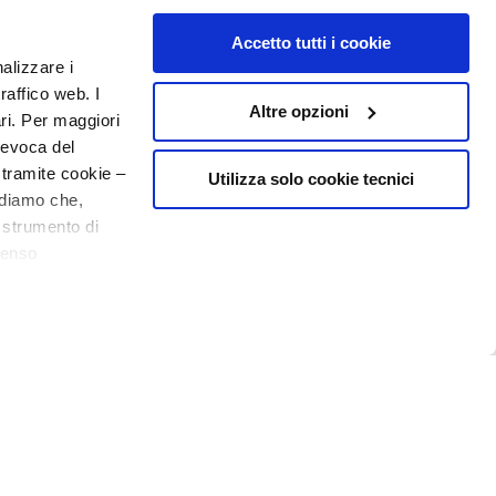
Accetto tutti i cookie
N° 1
EN PARFUMERIE
nalizzare i
raffico web. I
Altre opzioni
ari. Per maggiori
revoca del
 tramite cookie –
Utilizza solo cookie tecnici
rdiamo che,
o strumento di
senso
o - P.I. 10267000155 - R.E.A MI1361408 - Società soggetta all'attività di
ere, in modo più