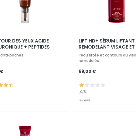
OUR DES YEUX ACIDE
LIFT HD+ SÉRUM LIFTANT
URONIQUE + PEPTIDES
REMODELANT VISAGE ET
t anti•poches
Peau liftée et contours du vis
remodelés
 €
69,00 €
1,0
/5
1
reviews