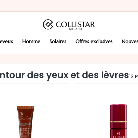
heveux
homme
solaires
offres exclusives
nouve
ntour des yeux et des lèvres
13
P