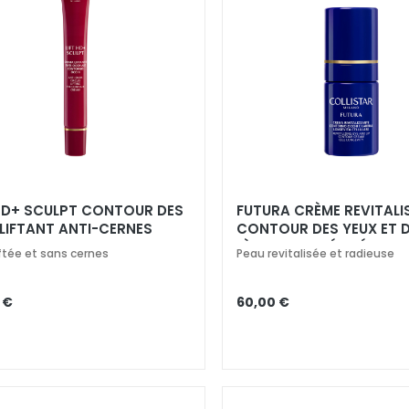
 HD+ SCULPT CONTOUR DES
FUTURA CRÈME REVITALI
 LIFTANT ANTI-CERNES
CONTOUR DES YEUX ET 
LÈVRES LONGÉVITÉ CELLU
iftée et sans cernes
Peau revitalisée et radieuse
 €
60,00 €