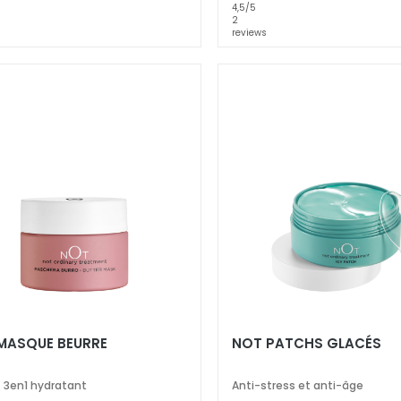
4,5
/5
2
reviews
MASQUE BEURRE
NOT PATCHS GLACÉS
t 3en1 hydratant
Anti-stress et anti-âge