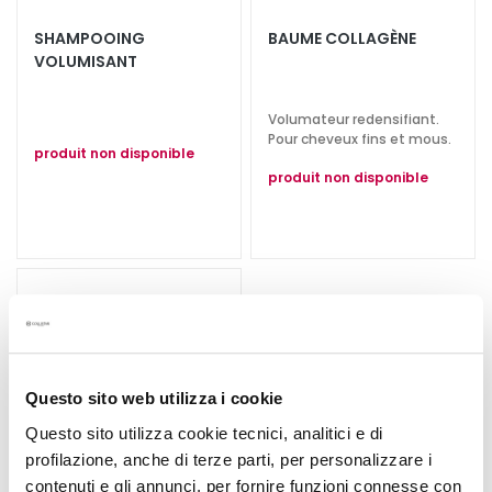
t
SHAMPOOING
BAUME COLLAGÈNE
e
VOLUMISANT
m
e
Volumateur redensifiant.
n
Pour cheveux fins et mous.
t
produit non disponible
s
produit non disponible
s
p
é
c
i
f
i
q
Questo sito web utilizza i cookie
u
e
Questo sito utilizza cookie tecnici, analitici e di
s
profilazione, anche di terze parti, per personalizzare i
contenuti e gli annunci, per fornire funzioni connesse con