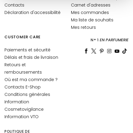
l
Contacts
Carnet d'adresses
a
Déclaration d'accessibilité
Mes commandes
n
Ma liste de souhaits
t
Mes retours
s
CUSTOMER CARE
N° 1
EN PARFUMERIE
M
a
Paiements et sécurité
s
Délais et frais de livraison
q
Retours et
u
remboursements
e
Où est ma commande ?
s
Contacts E-Shop
e
Conditions générales
t
Information
E
Cosmetovigilance
x
Information VTO
f
o
l
POLITIQUE DE