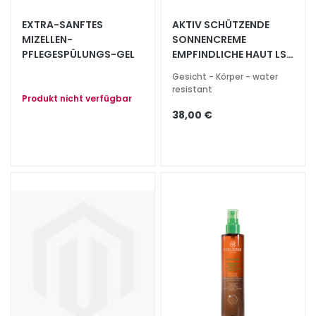
e
EXTRA-SANFTES
AKTIV SCHÜTZENDE
z
MIZELLEN-
SONNENCREME
i
PFLEGESPÜLUNGS-GEL
EMPFINDLICHE HAUT LSF
a
30
l
Gesicht - Körper - water
resistant
b
Produkt nicht verfügbar
e
38,00 €
h
a
n
d
l
u
n
g
e
n
G
e