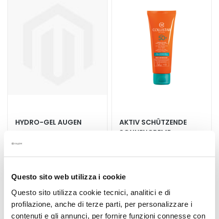
t
s
s
e
r
u
m
G
e
s
i
HYDRO-GEL AUGEN
AKTIV SCHÜTZENDE
SONNENCREME
c
EMPFINDLICHE HAUT LSF
h
50+
t
Kühleffekt
Gesicht - Körper - water
s
resistant
Questo sito web utilizza i cookie
p
Produkt nicht verfügbar
38,00 €
f
Questo sito utilizza cookie tecnici, analitici e di
l
profilazione, anche di terze parti, per personalizzare i
e
contenuti e gli annunci, per fornire funzioni connesse con