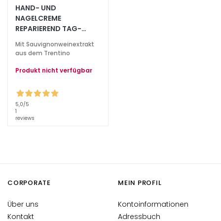
h
HAND- UND
t
NAGELCREME
s
REPARIEREND TAG-
NACHT
p
Mit Sauvignonweinextrakt
f
aus dem Trentino
l
Produkt nicht verfügbar
e
g
e
5,0
/5
1
F
reviews
e
u
c
h
t
CORPORATE
MEIN PROFIL
i
g
Über uns
Kontoinformationen
k
Kontakt
Adressbuch
e