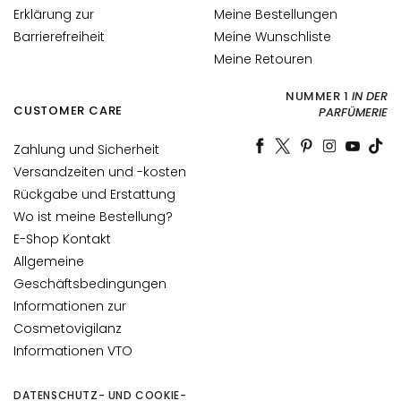
i
Erklärung zur
Meine Bestellungen
t
Barrierefreiheit
Meine Wunschliste
s
Meine Retouren
s
p
NUMMER 1
IN DER
CUSTOMER CARE
PARFÜMERIE
e
n
Zahlung und Sicherheit
d
Versandzeiten und -kosten
e
Rückgabe und Erstattung
n
Wo ist meine Bestellung?
d
E-Shop Kontakt
L
Allgemeine
i
Geschäftsbedingungen
f
Informationen zur
t
Cosmetovigilanz
i
Informationen VTO
n
g
DATENSCHUTZ- UND COOKIE-