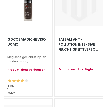
l
i
n
g
u
n
d
M
GOCCE MAGICHE VISO
BALSAM ANTI-
a
UOMO
POLLUTION INTENSIVE
s
FEUCHTIGKEITSVERSOR
GUNG LSF 20
k
Magische gesichtstropfen
e
für den mann,
n
selbstbräunungskonzentrat
Produkt nicht verfügbar
Produkt nicht verfügbar
G
e
s
4,0
/5
1
i
reviews
c
h