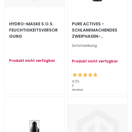
s
i
c
HYDRO-MASKE S.O.S.
PURE ACTIVES -
h
FEUCHTIGKEITSVERSOR
SCHLANKMACHENDES
t
GUNG
ZWEIPHASEN-
s
KONZENTRAT*
Sofortwirkung
r
MEERESALGEN + PEPTIDE
e
i
Produkt nicht verfügbar
Produkt nicht verfügbar
n
i
g
4,7
/5
3
u
reviews
n
g
P
e
e