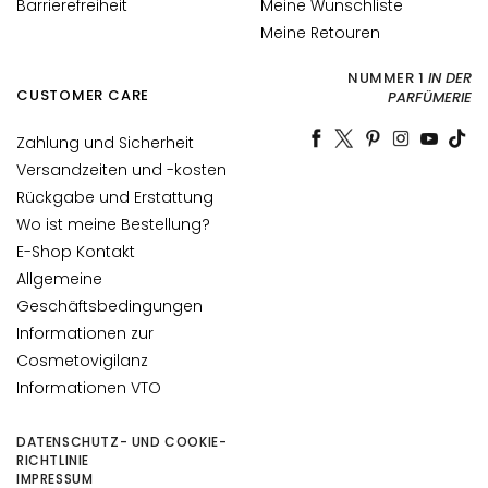
Barrierefreiheit
Meine Wunschliste
l
Meine Retouren
e
g
NUMMER 1
IN DER
e
CUSTOMER CARE
PARFÜMERIE
B
Zahlung und Sicherheit
E
Versandzeiten und -kosten
D
Rückgabe und Erstattung
A
Wo ist meine Bestellung?
R
E-Shop Kontakt
F
Allgemeine
G
Geschäftsbedingungen
o
Informationen zur
c
Cosmetovigilanz
c
Informationen VTO
e
M
DATENSCHUTZ- UND COOKIE-
a
RICHTLINIE
g
IMPRESSUM