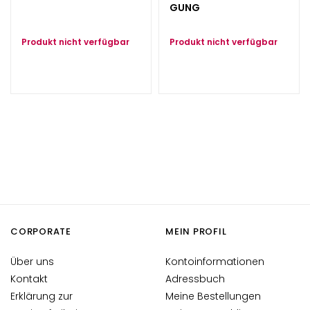
g
GUNG
e
Produkt nicht verfügbar
Produkt nicht verfügbar
A
u
g
e
n
-
u
n
d
L
i
p
CORPORATE
MEIN PROFIL
p
e
Über uns
Kontoinformationen
n
Kontakt
Adressbuch
p
Erklärung zur
Meine Bestellungen
f