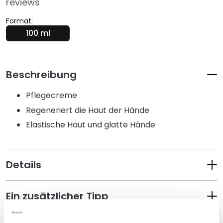
reviews
s
i
Format:
c
100 ml
h
t
s
Beschreibung
r
e
Pflegecreme
i
Regeneriert die Haut der Hände
n
i
Elastische Haut und glatte Hände
g
u
n
Details
g
P
Ein zusätzlicher Tipp
e
e