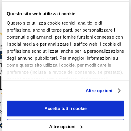
l
Anwendung
i
n
Questo sito web utilizza i cookie
Sicherheitsinformationen
g
Questo sito utilizza cookie tecnici, analitici e di
u
profilazione, anche di terze parti, per personalizzare i
n
contenuti e gli annunci, per fornire funzioni connesse con
d
i social media e per analizzare il traffico web. I cookie di
5,0
/5
M
profilazione sono utilizzati anche per la personalizzazione
a
degli annunci pubblicitari. Per maggiori informazioni su
s
1
product reviews
come questo sito utilizza i cookie, per modificare le
k
All reviews >
preferenze (inclusa la revoca del consenso, se prestato),
e
nonché per sapere come trattiamo i dati personali –
n
Previous
Next
anche raccolti tramite cookie – può consultare
Altre opzioni
G
l’informativa cookie completa e l’informativa privacy
e
disponibili
qui
. Le ricordiamo che, qualora clicchi su
19 Apr 2024
s
“Utilizza solo i cookie necessari”, non sarà installato
Accetto tutti i cookie
Sehr sehr gut! Pflegt, zieht schnell ein!
i
alcun cookie o altro strumento di tracciamento diverso da
Hervorragend!
c
quelli tecnici. Cliccando su “Accetto tutti i cookie”,
h
Altre opzioni
presterà il consenso all’installazione di tutti i cookie