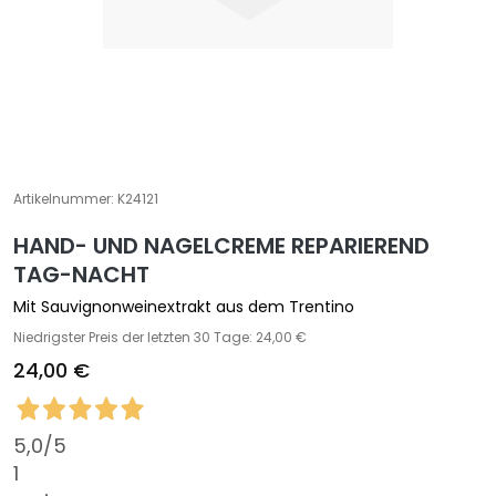
e
z
i
a
l
b
e
h
Artikelnummer:
K24121
a
HAND- UND NAGELCREME REPARIEREND
n
TAG-NACHT
d
l
Mit Sauvignonweinextrakt aus dem Trentino
u
Niedrigster Preis der letzten 30 Tage: 24,00 €
n
24,00 €
g
e
n
5,0
/5
G
1
e