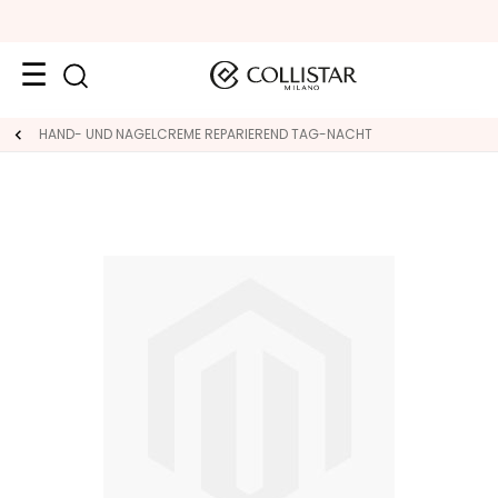
Neuheiten
HAND- UND NAGELCREME REPARIEREND TAG-NACHT
Gesicht
K
A
T
E
G
O
R
I
E
S
p