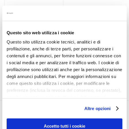
a
MEDITERRANEA - SUN
l
COMPACT
t
FOUNDATION SPF 15
i
REFILL
Protected skin and even
e
Questo sito web utilizza i cookie
complexion in a single step
s
Questo sito utilizza cookie tecnici, analitici e di
€30.00
profilazione, anche di terze parti, per personalizzare i
C
contenuti e gli annunci, per fornire funzioni connesse con
l
4 colors available
i social media e per analizzare il traffico web. I cookie di
e
a
profilazione sono utilizzati anche per la personalizzazione
n
degli annunci pubblicitari. Per maggiori informazioni su
s
come questo sito utilizza i cookie, per modificare le
e
preferenze (inclusa la revoca del consenso, se prestato),
r
nonché per sapere come trattiamo i dati personali –
s
anche raccolti tramite cookie – può consultare
Altre opzioni
l’informativa cookie completa e l’informativa privacy
CORPORATE
MY PROFILE
M
disponibili
qui
. Le ricordiamo che, qualora clicchi su
a
About Us
Account Information
“Utilizza solo i cookie necessari”, non sarà installato
Accetto tutti i cookie
s