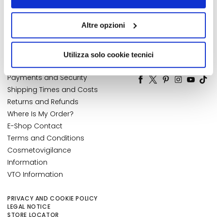
Contact
Address Book
alcun cookie o altro strumento di tracciamento diverso da
k
Accessibility Statement
My Orders
quelli tecnici. Cliccando su “Accetto tutti i cookie”,
s
Altre opzioni
presterà il consenso all’installazione di tutti i cookie
My Wishlist
a
utilizzati dal sito. Cliccando su “Altre opzioni”, potrà
My Returns
n
scegliere, in modo più granulare, quali cookie
d
Utilizza solo cookie tecnici
CUSTOMER CARE
NUMBER 1
IN PERFUMERY
autorizzare.
E
x
Payments and Security
f
Shipping Times and Costs
o
Returns and Refunds
l
Where Is My Order?
i
E-Shop Contact
a
Terms and Conditions
t
Cosmetovigilance
o
Information
r
VTO Information
s
S
PRIVACY AND COOKIE POLICY
e
LEGAL NOTICE
STORE LOCATOR
r