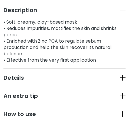
k
Description
s
a
• Soft, creamy, clay-based mask
n
• Reduces impurities, mattifies the skin and shrinks
d
pores
E
• Enriched with Zinc PCA to regulate sebum
x
production and help the skin recover its natural
f
balance
o
• Effective from the very first application
l
i
Details
a
t
o
An extra tip
r
s
How to use
S
e
r