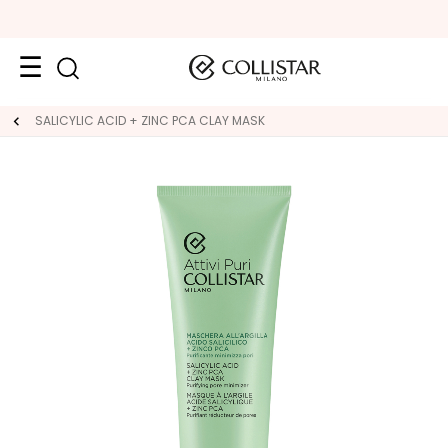
Face
SALICYLIC ACID + ZINC PCA CLAY MASK
C
A
T
E
G
O
R
Y
S
p
e
c
i