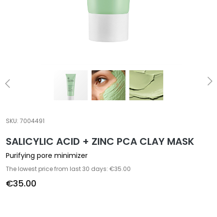
a
l
t
i
e
s
C
l
e
a
SKU:
7004491
n
SALICYLIC ACID + ZINC PCA CLAY MASK
s
e
Purifying pore minimizer
r
The lowest price from last 30 days: €35.00
s
€35.00
M
a
s