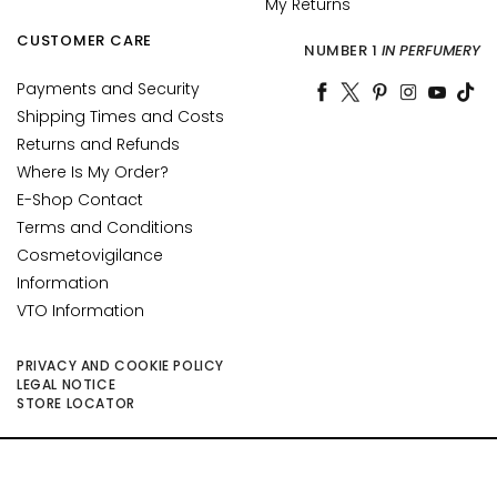
My Returns
n
i
CUSTOMER CARE
NUMBER 1
IN PERFUMERY
c
o
Payments and Security
Shipping Times and Costs
P
Returns and Refunds
r
Where Is My Order?
o
E-Shop Contact
t
Terms and Conditions
e
Cosmetovigilance
z
i
Information
o
VTO Information
n
e
PRIVACY AND COOKIE POLICY
U
LEGAL NOTICE
STORE LOCATOR
V
v
i
©2026 Collistar S.p.A. con Socio Unico, via G.B. Pirelli, 19 - 20124 Milano - Italy
s
- Capitale Sociale euro 1.050.000,00 interamente versato - C.F. - R.I. Milano -