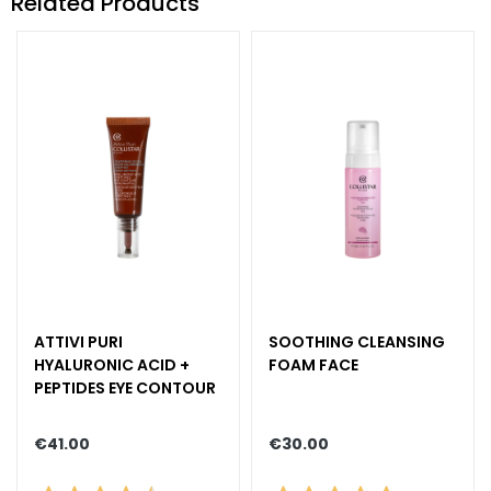
Related Products
y
d
r
a
t
i
o
n
L
i
f
t
i
ATTIVI PURI
SOOTHING CLEANSING
n
HYALURONIC ACID +
FOAM FACE
g
PEPTIDES EYE CONTOUR
B
€41.00
€30.00
r
i