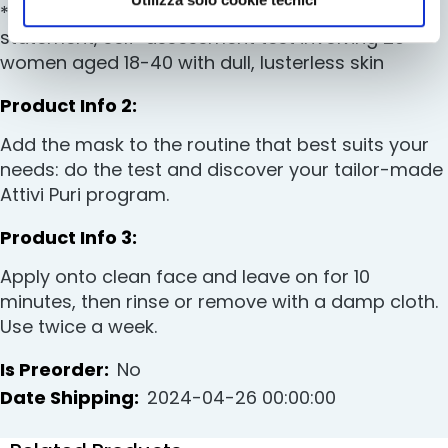
*percentage of participants who agree with the
c
autorizzare.
statement, self-assessment test involving 20
e
M
women aged 18-40 with dull, lusterless skin
a
g
i
Add the mask to the routine that best suits your
c
needs: do the test and discover your tailor-made
h
Attivi Puri program.
e
A
n
Apply onto clean face and leave on for 10
t
minutes, then rinse or remove with a damp cloth.
i
Use twice a week.
-
a
No
g
2024-04-26 00:00:00
e
H