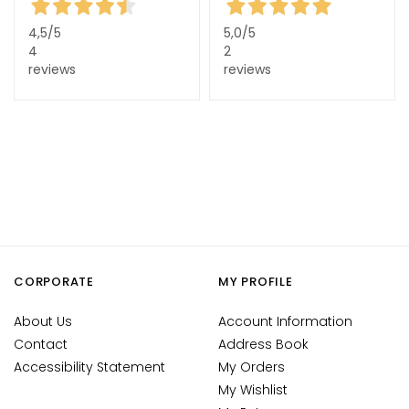
g
h
4,5
/5
5,0
/5
t
4
2
e
reviews
reviews
n
i
n
g
A
c
i
d
o
CORPORATE
MY PROFILE
i
a
About Us
Account Information
l
Contact
Address Book
u
Accessibility Statement
My Orders
r
My Wishlist
o