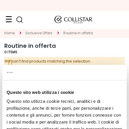
Face
Home
Exclusive Offers
Routine in offerta
C
Routine in offerta
A
0
ITEMS
T
We can't find products matching the selection.
E
G
O
R
CORPORATE
MY PROFILE
Y
Questo sito web utilizza i cookie
About Us
Account Information
Questo sito utilizza cookie tecnici, analitici e di
S
Contact
Address Book
p
profilazione, anche di terze parti, per personalizzare i
Accessibility Statement
My Orders
e
contenuti e gli annunci, per fornire funzioni connesse con
My Wishlist
c
i social media e per analizzare il traffico web. I cookie di
My Returns
i
profilazione sono utilizzati anche per la personalizzazione