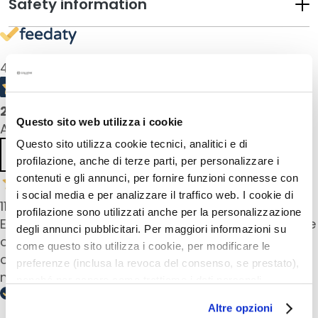
Safety information
u
m
s
4,5
/5
F
a
c
2
product reviews
Questo sito web utilizza i cookie
e
All reviews >
c
Questo sito utilizza cookie tecnici, analitici e di
Previous
Next
r
profilazione, anche di terze parti, per personalizzare i
e
contenuti e gli annunci, per fornire funzioni connesse con
a
i social media e per analizzare il traffico web. I cookie di
11 Dec 2025
m
profilazione sono utilizzati anche per la personalizzazione
s
Excellent pour maquiller les sourcils blancs. Bonne
degli annunci pubblicitari. Per maggiori informazioni su
couleur et belle tenue. Je l’utilise aussi pour
come questo sito utilizza i cookie, per modificare le
E
cacher les racines blanches aux tempes avant
preferenze (inclusa la revoca del consenso, se prestato),
y
ma nouvelle coloration chez le coiffeur.
e
nonché per sapere come trattiamo i dati personali –
a
anche raccolti tramite cookie – può consultare
Altre opzioni
n
l’informativa cookie completa e l’informativa privacy