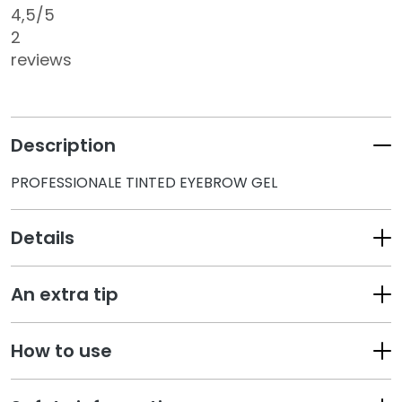
4,5
/5
k
2
s
a
reviews
n
d
E
x
Description
f
o
PROFESSIONALE TINTED EYEBROW GEL
l
i
Details
a
t
o
An extra tip
r
s
How to use
S
e
r