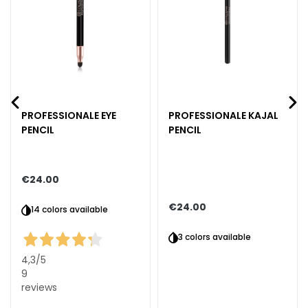
c
e
M
a
g
i
c
PROFESSIONALE EYE
PROFESSIONALE KAJAL
h
PENCIL
PENCIL
e
A
n
€24.00
t
€24.00
i
14 colors available
-
3 colors available
a
g
4,3
/5
e
9
reviews
H