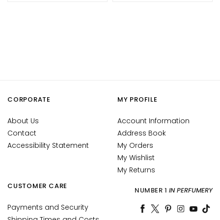
y
d
r
a
t
i
o
n
CORPORATE
MY PROFILE
L
i
About Us
Account Information
f
Contact
Address Book
t
Accessibility Statement
My Orders
i
My Wishlist
n
g
My Returns
CUSTOMER CARE
B
NUMBER 1
IN PERFUMERY
r
Payments and Security
i
Shipping Times and Costs