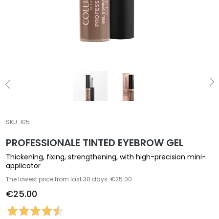
a
l
t
i
e
s
C
l
e
a
SKU:
105
n
PROFESSIONALE TINTED EYEBROW GEL
s
e
Thickening, fixing, strengthening, with high-precision mini-
r
applicator
s
The lowest price from last 30 days: €25.00
€25.00
M
a
s