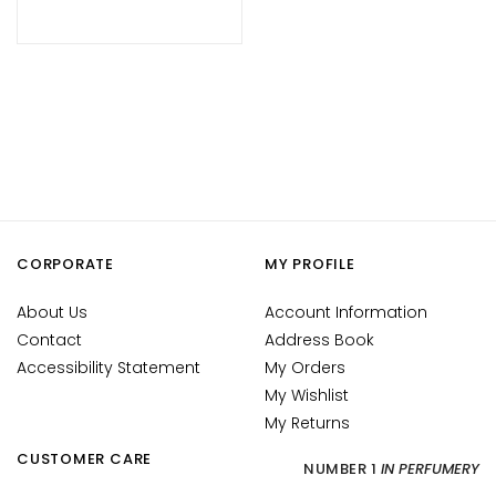
d
L
i
p
C
o
n
t
o
u
CORPORATE
MY PROFILE
r
About Us
Account Information
N
Contact
Address Book
E
E
Accessibility Statement
My Orders
D
My Wishlist
My Returns
G
CUSTOMER CARE
o
NUMBER 1
IN PERFUMERY
c