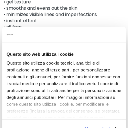
• gel texture
k
• smooths and evens out the skin
s
• minimizes visible lines and imperfections
a
• instant effect
n
• oil free
d
• silicone free
E
• without perfume
x
• without alcohol
f
• no animal derivatives
Questo sito web utilizza i cookie
o
Questo sito utilizza cookie tecnici, analitici e di
l
Details
profilazione, anche di terze parti, per personalizzare i
i
a
contenuti e gli annunci, per fornire funzioni connesse con
t
i social media e per analizzare il traffico web. I cookie di
How to use
o
profilazione sono utilizzati anche per la personalizzazione
r
degli annunci pubblicitari. Per maggiori informazioni su
s
Safety information
come questo sito utilizza i cookie, per modificare le
preferenze (inclusa la revoca del consenso, se prestato),
S
nonché per sapere come trattiamo i dati personali –
e
anche raccolti tramite cookie – può consultare
r