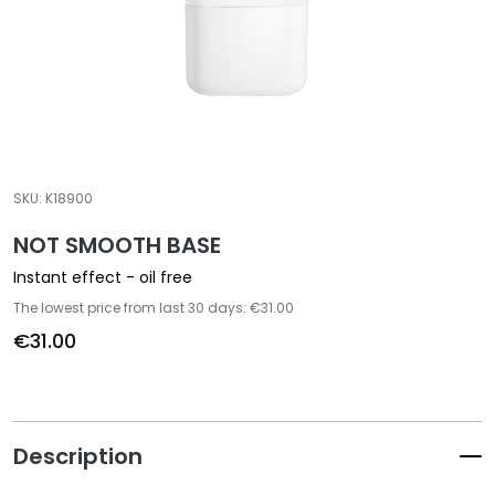
a
l
t
i
e
s
C
SKU:
K18900
l
NOT SMOOTH BASE
e
a
Instant effect - oil free
n
The lowest price from last 30 days: €31.00
s
€31.00
e
r
s
M
Description
a
s