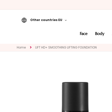
Other countries EU
Face
face
body
CATEGORY
Specialties
Home
LIFT HD+ SMOOTHING LIFTING FOUNDATION
Cleansers
Masks and
Exfoliators
Serums
Face creams
Eye and Lip
Contour
NEED