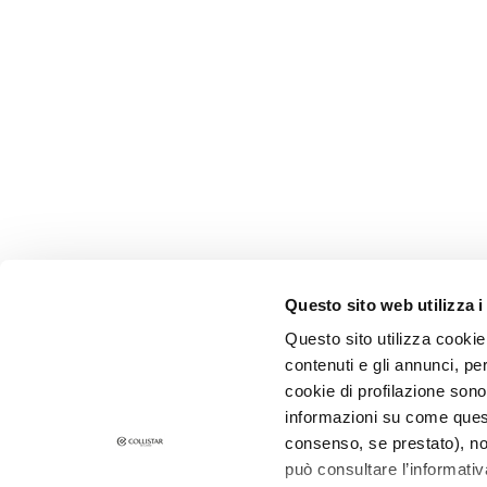
and Oily Skin
Dark spots
Dull skin and
discolouration
Sensitive skin
Wrinkles
Loss of tone
and
compactness
LINES
Questo sito web utilizza i
Gocce
Questo sito utilizza cookie 
Magiche
contenuti e gli annunci, pe
CORPORATE
CUSTOMER 
Attivi Puri
cookie di profilazione sono
Idro Attiva
About Us
Payments a
informazioni su come questo
Contact
Shipping Ti
consenso, se prestato), no
Rigenera
può consultare l’informativ
Accessibility Statement
Returns and