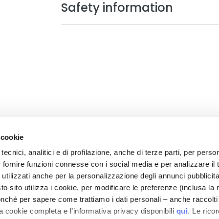
Safety information
 cookie
tecnici, analitici e di profilazione, anche di terze parti, per perso
r fornire funzioni connesse con i social media e per analizzare il t
CARE
MY PROFILE
 utilizzati anche per la personalizzazione degli annunci pubblicit
nd Security
Account Information
 sito utilizza i cookie, per modificare le preferenze (inclusa la 
mes and Costs
Address Book
nché per sapere come trattiamo i dati personali – anche raccolti
a cookie completa e l’informativa privacy disponibili
qui
. Le rico
 Refunds
My Orders