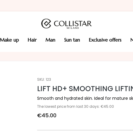
make up
hair
man
sun tan
exclusive offers
SKU:
123
LIFT HD+ SMOOTHING LIFT
Smooth and hydrated skin. Ideal for mature sk
The lowest price from last 30 days: €45.00
€45.00