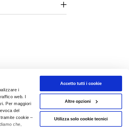
Accetto tutti i cookie
nalizzare i
raffico web. I
Altre opzioni
ari. Per maggiori
revoca del
 tramite cookie –
Utilizza solo cookie tecnici
rdiamo che,