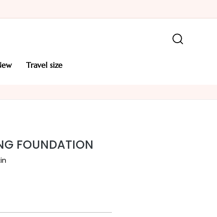
new
travel size
ING FOUNDATION
in