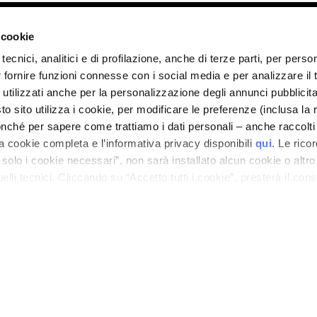
ano - Italy - Capitale Sociale euro 1.050.000,00 interamente versato - C.F. - R.I. Milan
direzione e coordinamento di Bolton Group s.r.l.
 cookie
tecnici, analitici e di profilazione, anche di terze parti, per perso
r fornire funzioni connesse con i social media e per analizzare il t
 utilizzati anche per la personalizzazione degli annunci pubblicit
 sito utilizza i cookie, per modificare le preferenze (inclusa la 
nché per sapere come trattiamo i dati personali – anche raccolti
a cookie completa e l’informativa privacy disponibili
qui
. Le rico
a solo i cookie necessari”, non sarà installato alcun cookie o altr
lli tecnici. Cliccando su “Accetto tutti i cookie”, presterà il con
cookie utilizzati dal sito. Cliccando su “Altre opzioni”, potrà scegli
orizzare.