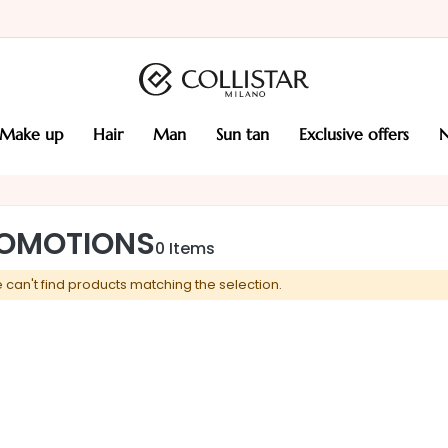
make up
hair
man
sun tan
exclusive offers
OMOTIONS
0
Items
 can't find products matching the selection.