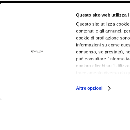
and Oily Skin
Dark spots
©2026 Collistar S.p.A. con Socio Unico, via G.B. Pirelli, 19 - 20124 Mil
Questo sito web utilizza i
Dull skin and
Questo sito utilizza cookie 
discolouration
contenuti e gli annunci, pe
Sensitive skin
cookie di profilazione sono
Wrinkles
informazioni su come questo
consenso, se prestato), no
Loss of tone
può consultare l’informativ
and
qualora clicchi su “Utilizz
compactness
tracciamento diverso da que
LINES
all’installazione di tutti i 
Gocce
granulare, quali cookie aut
Altre opzioni
Magiche
Attivi Puri
Idro Attiva
Rigenera