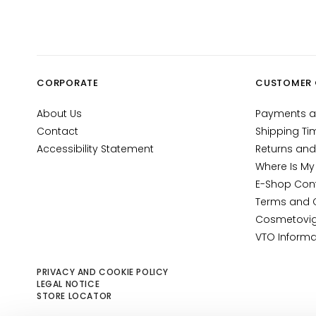
Gocce
Magiche
Anti-age
Hydration
CORPORATE
CUSTOMER 
Lifting
Brightening
About Us
Payments a
Contact
Shipping Ti
Acido
Accessibility Statement
Returns and
ialuronico
Where Is My
Protezione
E-Shop Con
UV viso
Terms and 
Retinol
Cosmetovig
VTO Informa
SOLUTIONS
FOR
PRIVACY AND COOKIE POLICY
Dry skin
LEGAL NOTICE
STORE LOCATOR
Combination