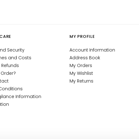
CARE
MY PROFILE
nd Security
Account Information
mes and Costs
Address Book
 Refunds
My Orders
 Order?
My Wishlist
tact
My Returns
Conditions
ilance Information
tion