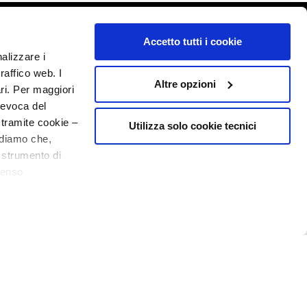
o - P.I. 10267000155 - R.E.A MI1361408 - Società soggetta all'attività di
Accetto tutti i cookie
nalizzare i
raffico web. I
Altre opzioni
ari. Per maggiori
revoca del
 tramite cookie –
Utilizza solo cookie tecnici
rdiamo che,
o strumento di
senso
ere, in modo più