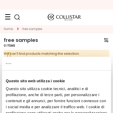
Face
Home
free samples
C
free samples
A
0
ITEMS
T
We can't find products matching the selection.
E
G
O
R
CORPORATE
MY PROFILE
Y
Questo sito web utilizza i cookie
About Us
Account Information
Questo sito utilizza cookie tecnici, analitici e di
S
Contact
Address Book
p
profilazione, anche di terze parti, per personalizzare i
Accessibility Statement
My Orders
e
contenuti e gli annunci, per fornire funzioni connesse con
My Wishlist
c
i social media e per analizzare il traffico web. I cookie di
My Returns
i
profilazione sono utilizzati anche per la personalizzazione