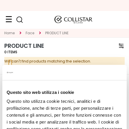
Face
Home
Face
PRODUCT LINE
C
PRODUCT LINE
A
0
ITEMS
T
We can't find products matching the selection.
E
G
O
R
CORPORATE
MY PROFILE
Y
Questo sito web utilizza i cookie
About Us
Account Information
Questo sito utilizza cookie tecnici, analitici e di
S
Contact
Address Book
p
profilazione, anche di terze parti, per personalizzare i
Accessibility Statement
My Orders
e
contenuti e gli annunci, per fornire funzioni connesse con
My Wishlist
c
i social media e per analizzare il traffico web. I cookie di
My Returns
i
profilazione sono utilizzati anche per la personalizzazione