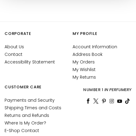
u
m
s
F
CORPORATE
MY PROFILE
a
c
About Us
Account Information
e
Contact
Address Book
c
Accessibility Statement
My Orders
r
My Wishlist
e
My Returns
a
CUSTOMER CARE
m
NUMBER 1
IN PERFUMERY
s
Payments and Security
E
Shipping Times and Costs
y
Returns and Refunds
e
Where Is My Order?
a
E-Shop Contact
n