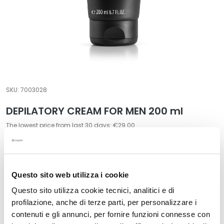
a
l
t
i
e
s
C
SKU:
7003028
l
DEPILATORY CREAM FOR MEN 200 ml
e
a
The lowest price from last 30 days: €29.00
n
€29.00
s
e
Format:
r
200 ml
Questo sito web utilizza i cookie
s
Questo sito utilizza cookie tecnici, analitici e di
M
profilazione, anche di terze parti, per personalizzare i
a
contenuti e gli annunci, per fornire funzioni connesse con
Description
s