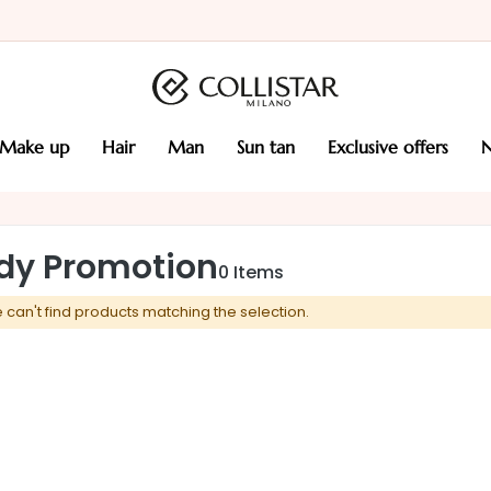
make up
hair
man
sun tan
exclusive offers
dy Promotion
0
Items
 can't find products matching the selection.