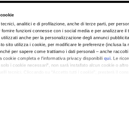
ano - Italy - Capitale Sociale euro 1.050.000,00 interamente versato - C.F. - R.I. Milan
direzione e coordinamento di Bolton Group s.r.l.
 cookie
tecnici, analitici e di profilazione, anche di terze parti, per perso
r fornire funzioni connesse con i social media e per analizzare il t
 utilizzati anche per la personalizzazione degli annunci pubblicit
 sito utilizza i cookie, per modificare le preferenze (inclusa la 
nché per sapere come trattiamo i dati personali – anche raccolti
a cookie completa e l’informativa privacy disponibili
qui
. Le rico
a solo i cookie necessari”, non sarà installato alcun cookie o altr
lli tecnici. Cliccando su “Accetto tutti i cookie”, presterà il con
cookie utilizzati dal sito. Cliccando su “Altre opzioni”, potrà scegli
orizzare.