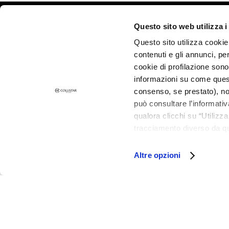
and Oily Skin
Dark spots
©2026 Collistar S.p.A. con Socio Unico, via G.B. Pirelli, 19 - 20124 Mil
Questo sito web utilizza i
Dull skin and
Questo sito utilizza cookie 
discolouration
contenuti e gli annunci, pe
Sensitive skin
cookie di profilazione sono
Wrinkles
informazioni su come questo
consenso, se prestato), no
Loss of tone
può consultare l’informativ
and
qualora clicchi su “Utilizz
compactness
tracciamento diverso da que
LINES
all’installazione di tutti i 
Gocce
granulare, quali cookie aut
Altre opzioni
Magiche
Attivi Puri
Idro Attiva
Rigenera