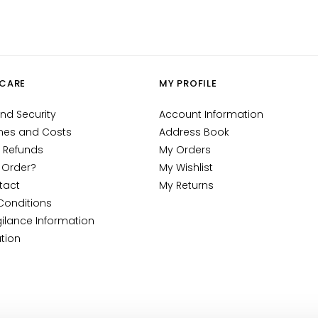
CARE
MY PROFILE
nd Security
Account Information
mes and Costs
Address Book
 Refunds
My Orders
 Order?
My Wishlist
tact
My Returns
Conditions
ilance Information
tion