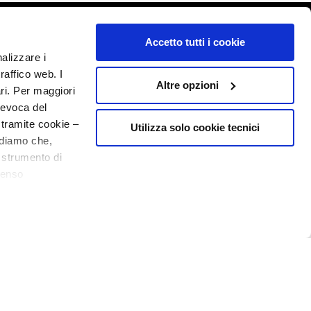
o - P.I. 10267000155 - R.E.A MI1361408 - Società soggetta all'attività di
Accetto tutti i cookie
nalizzare i
raffico web. I
Altre opzioni
ari. Per maggiori
revoca del
 tramite cookie –
Utilizza solo cookie tecnici
rdiamo che,
o strumento di
senso
ere, in modo più