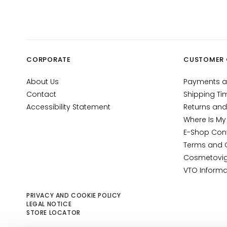
Gocce
Magiche
Anti-age
Hydration
CORPORATE
CUSTOMER 
Lifting
Brightening
About Us
Payments a
Contact
Shipping Ti
Acido
Accessibility Statement
Returns and
ialuronico
Where Is My
Protezione
E-Shop Con
UV viso
Terms and 
Retinol
Cosmetovig
VTO Informa
SOLUTIONS
FOR
PRIVACY AND COOKIE POLICY
Dry skin
LEGAL NOTICE
STORE LOCATOR
Combination