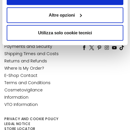
Contact
Address Book
alcun cookie o altro strumento di tracciamento diverso da
k
Accessibility Statement
My Orders
quelli tecnici. Cliccando su “Accetto tutti i cookie”,
s
Altre opzioni
presterà il consenso all’installazione di tutti i cookie
My Wishlist
a
utilizzati dal sito. Cliccando su “Altre opzioni”, potrà
My Returns
n
scegliere, in modo più granulare, quali cookie
d
Utilizza solo cookie tecnici
CUSTOMER CARE
NUMBER 1
IN PERFUMERY
autorizzare.
E
x
Payments and Security
f
Shipping Times and Costs
o
Returns and Refunds
l
Where Is My Order?
i
E-Shop Contact
a
Terms and Conditions
t
Cosmetovigilance
o
Information
r
VTO Information
s
S
PRIVACY AND COOKIE POLICY
e
LEGAL NOTICE
STORE LOCATOR
r