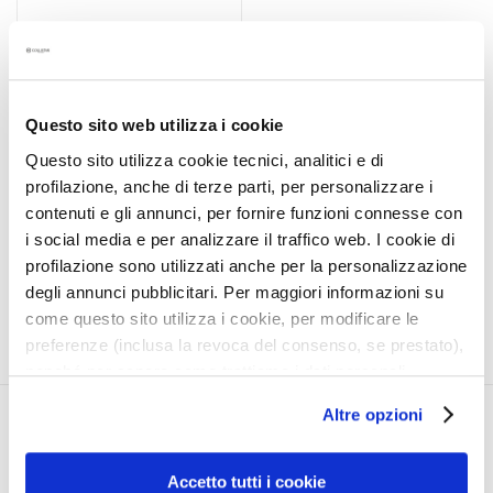
a
INTENSIVE ULTRA-RAPID
l
SUPERTANNING
t
TREATMENT SPF 20
i
With tan
e
Questo sito web utilizza i cookie
acceleratorweekend and
s
less intense sun special
Questo sito utilizza cookie tecnici, analitici e di
€38.00
profilazione, anche di terze parti, per personalizzare i
C
contenuti e gli annunci, per fornire funzioni connesse con
l
i social media e per analizzare il traffico web. I cookie di
e
5,0
/5
a
profilazione sono utilizzati anche per la personalizzazione
1
reviews
n
degli annunci pubblicitari. Per maggiori informazioni su
s
come questo sito utilizza i cookie, per modificare le
e
preferenze (inclusa la revoca del consenso, se prestato),
r
nonché per sapere come trattiamo i dati personali –
s
anche raccolti tramite cookie – può consultare
Altre opzioni
l’informativa cookie completa e l’informativa privacy
CORPORATE
MY PROFILE
M
disponibili
qui
. Le ricordiamo che, qualora clicchi su
a
About Us
Account Information
“Utilizza solo i cookie necessari”, non sarà installato
Accetto tutti i cookie
s