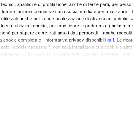
tecnici, analitici e di profilazione, anche di terze parti, per perso
r fornire funzioni connesse con i social media e per analizzare il t
CORPORATE
KUNDENSERVICE
 utilizzati anche per la personalizzazione degli annunci pubblicit
Unternehmen
Versandzeiten und
 sito utilizza i cookie, per modificare le preferenze (inclusa la 
rten
Kontakt
Versandkosten
nché per sapere come trattiamo i dati personali – anche raccolti
0%
a cookie completa e l’informativa privacy disponibili
qui
. Le rico
Barrierefreiheitserklärung
Rücksendungen und
a solo i cookie necessari”, non sarà installato alcun cookie o altr
Rückerstattungen
lli tecnici. Cliccando su “Accetto tutti i cookie”, presterà il con
Wo ist meine Bestellung?
N
cookie utilizzati dal sito. Cliccando su “Altre opzioni”, potrà scegli
Kontakt
orizzare.
Allgemeine
Verkaufsbedingungen
DATENSCHUTZ UND COOKIE RICHTLINIEN
IMPRESSUM
STORE LOCATOR
ano - Italy - Capitale Sociale euro 1.050.000,00 interamente versato - C.F. - R.I. Milan
direzione e coordinamento di Bolton Group s.r.l.