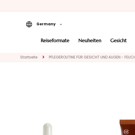
Germany
Reiseformate
reiseformate
neuheiten
gesicht
Neuheiten
Startseite
PFLEGEROUTINE FÜR GESICHT UND AUGEN - FEUC
Gesicht
KATEGORIE
Spezialbehandlungen
Gesichtsreinigung
Peeling und Masken
Gesichtsserum
Gesichtspflege
Augen- und
Lippenpflege