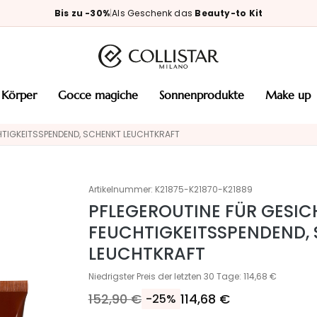
Bis zu -30%
|
Als Geschenk das
Beauty-to Kit
körper
gocce magiche
sonnenprodukte
make up
HTIGKEITSSPENDEND, SCHENKT LEUCHTKRAFT
Artikelnummer:
K21875-K21870-K21889
PFLEGEROUTINE FÜR GESIC
FEUCHTIGKEITSSPENDEND,
LEUCHTKRAFT
Niedrigster Preis der letzten 30 Tage: 114,68 €
152,90 €
114,68 €
-25%