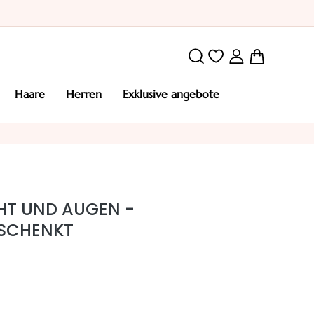
Mein War
haare
herren
exklusive angebote
HT UND AUGEN -
 SCHENKT