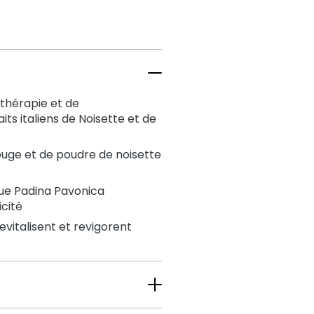
othérapie et de
ts italiens de Noisette et de
ouge et de poudre de noisette
lgue Padina Pavonica
icité
revitalisent et revigorent