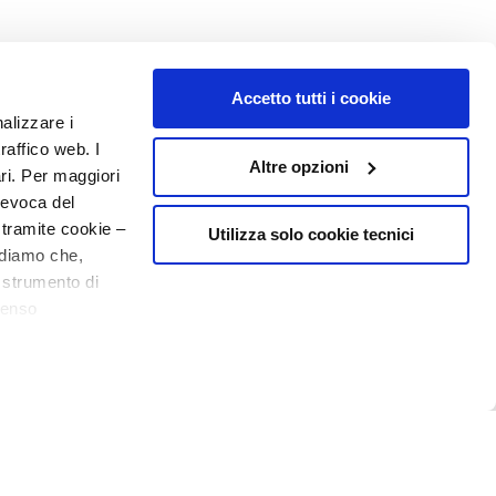
Accetto tutti i cookie
nalizzare i
raffico web. I
Altre opzioni
ari. Per maggiori
revoca del
 tramite cookie –
Utilizza solo cookie tecnici
rdiamo che,
o strumento di
senso
ere, in modo più
N° 1
EN PARFUMERIE