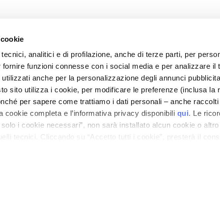
 cookie
tecnici, analitici e di profilazione, anche di terze parti, per perso
r fornire funzioni connesse con i social media e per analizzare il t
CARE
MON PROFIL
 utilizzati anche per la personalizzazione degli annunci pubblicit
t sécurité
Informations du compte
 sito utilizza i cookie, per modificare le preferenze (inclusa la 
is de livraison
Carnet d'adresses
nché per sapere come trattiamo i dati personali – anche raccolti
a cookie completa e l’informativa privacy disponibili
qui
. Le rico
 remboursements
Mes commandes
a solo i cookie necessari”, non sarà installato alcun cookie o altr
 commande ?
Ma liste de souhaits
lli tecnici. Cliccando su “Accetto tutti i cookie”, presterà il con
-Shop
Mes retours
cookie utilizzati dal sito. Cliccando su “Altre opzioni”, potrà scegli
générales
orizzare.
LASTIFIANT 300 gr
n Cosmetovigilance
 VTO