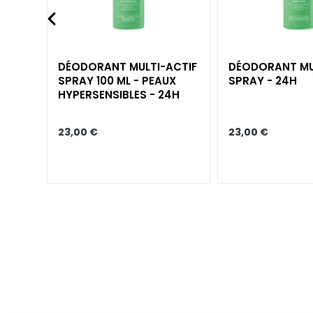
Corps
KATEGORIE
Crèmes et huiles
ACTIF
DÉODORANT MULTI-ACTIF
DÉODORANT MU
Bain et Douche
SPRAY 100 ML - PEAUX
SPRAY - 24H
HYPERSENSIBLES - 24H
Exfoliants Corps
Déodorants
23,00 €
23,00 €
Autobronzants
supersérums
BEDARF
Autobronzants
Glass Skin
Hydratation et
nutrition
Raffermir