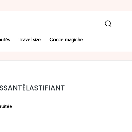
autés
travel size
gocce magiche
SANT​ ÉLASTIFIANT
fruitée