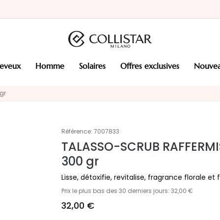
heveux
homme
solaires
offres exclusives
nouve
gr
Référence:
7007833
TALASSO-SCRUB RAFFERMIS
300 gr
Lisse, détoxifie, revitalise, fragrance florale et 
Prix le plus bas des 30 derniers jours: 32,00 €
32,00 €